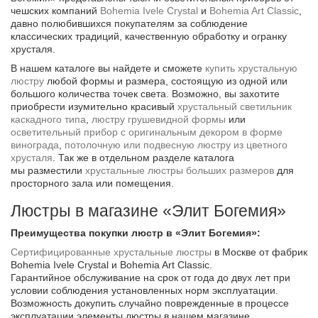
чешских компаний
Bohemia Ivele Crystal
и
Bohemia Art Classic
,
давно полюбившихся покупателям за соблюдение
классических традиций, качественную обработку и огранку
хрусталя.
В нашем каталоге вы найдете и сможете
купить хрустальную
люстру
любой формы и размера, состоящую из одной или
большого количества точек света. Возможно, вы захотите
приобрести изумительно красивый
хрустальный светильник
каскадного типа
,
люстру грушевидной формы
или
осветительный прибор с оригинальным декором в форме
винограда
,
потолочную или подвесную люстру из цветного
хрусталя
. Так же в отдельном разделе каталога
мы разместили
хрустальные люстры больших размеров
для
просторного зала или помещения.
Люстры в магазине «Элит Богемия»
Преимущества покупки люстр в «Элит Богемия»:
Сертифицированные хрустальные люстры
в Москве от фабрик
Bohemia Ivele Crystal и Bohemia Art Classic.
Гарантийное обслуживание на срок от года до двух лет при
условии соблюдения установленных норм эксплуатации.
Возможность докупить случайно поврежденные в процессе
эксплуатации элементы люстры в нашем магазине.