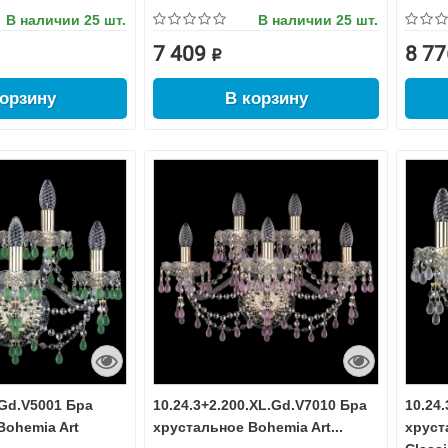
В наличии
25 шт.
В наличии
25 шт.
7 409 ₽
8 77
корзину
В корзину
.Gd.V5001 Бра
10.24.3+2.200.XL.Gd.V7010 Бра
10.24
Bohemia Art
хрустальное Bohemia Art...
хруст