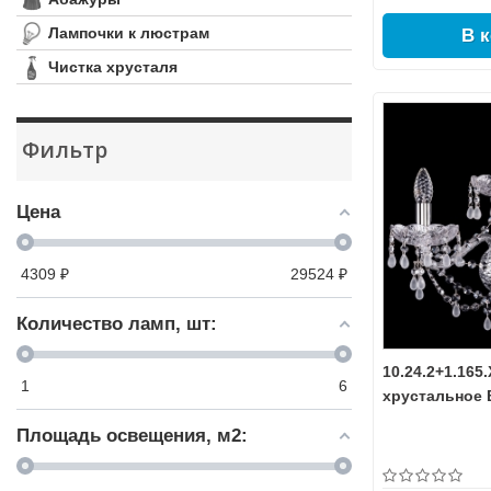
Лампочки к люстрам
В 
Чистка хрусталя
Фильтр
Цена
4309
₽
29524
₽
Количество ламп, шт:
10.24.2+1.165
1
6
хрустальное B
Площадь освещения, м2: