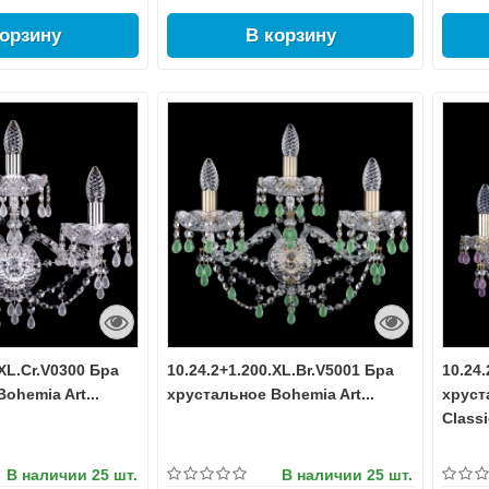
корзину
В корзину
.XL.Cr.V0300 Бра
10.24.2+1.200.XL.Br.V5001 Бра
10.24
ohemia Art...
хрустальное Bohemia Art...
хруст
Classi
В наличии
25 шт.
В наличии
25 шт.