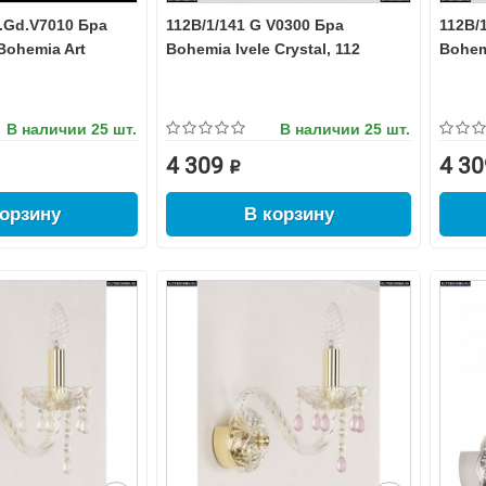
L.Gd.V7010 Бра
112B/1/141 G V0300 Бра
112B/
Bohemia Art
Bohemia Ivele Crystal, 112
Bohemi
В наличии
25 шт.
В наличии
25 шт.
4 309 ₽
4 30
корзину
В корзину