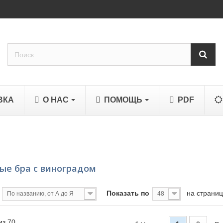
ВКА
О НАС
ПОМОЩЬ
PDF
ые бра с виноградом
Показать по
на страни
По названию, от А до Я
48
из 70