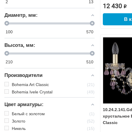
2
13
12 430 ₽
Диаметр, мм:
В 
100
570
Высота, мм:
210
510
Производители
Bohemia Art Classic
21
Bohemia Ivele Crystal
49
Цвет арматуры:
10.24.2.141.G
Белый с золотом
1
хрустальное 
Золото
52
Classic
Никель
15