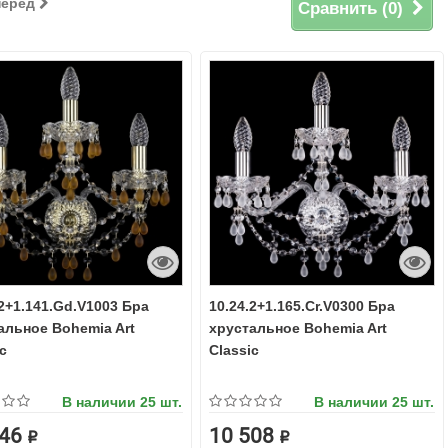
перед
Сравнить (
0
)
.2+1.141.Gd.V1003 Бра
10.24.2+1.165.Cr.V0300 Бра
альное Bohemia Art
хрустальное Bohemia Art
c
Classic
В наличии
25 шт.
В наличии
25 шт.
46 ₽
10 508 ₽