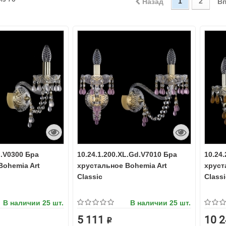
1
2
Назад
В
d.V0300 Бра
10.24.1.200.XL.Gd.V7010 Бра
10.24
Bohemia Art
хрустальное Bohemia Art
хруст
Classic
Classi
В наличии
25 шт.
В наличии
25 шт.
5 111 ₽
10 2