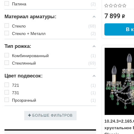
Патина
2
7 899 ₽
Материал арматуры:
Стекло
68
В 
Стекло + Металл
2
Тип рожка:
Комбинированный
1
Стеклянный
69
Цвет подвесок:
721
1
731
1
Прозрачный
1
БОЛЬШЕ ФИЛЬТРОВ
10.24.3+2.165
хрустальное 