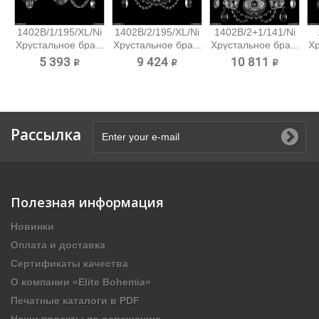
1402B/1/195/XL/Ni
1402B/2/195/XL/Ni
1402B/2+1/141/Ni
Хрустальное бра...
Хрустальное бра...
Хрустальное бра...
Хр
5 393 ₽
9 424 ₽
10 811 ₽
Рассылка
Полезная информация
Новинки
Оплата и доставка
Сертификаты качества
О компании «Elite Bohemia»
Печатные каталоги в PDF
Наши проекты по освещению