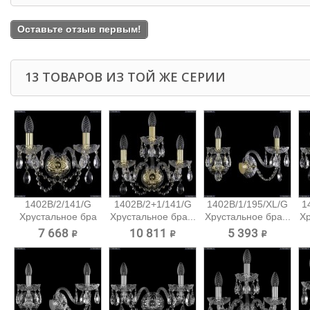
Оставьте отзыв первым!
13 ТОВАРОВ ИЗ ТОЙ ЖЕ СЕРИИ
1402B/2/141/G
1402B/2+1/141/G
1402B/1/195/XL/G
1
Хрустальное бра
Хрустальное бра...
Хрустальное бра...
Хр
Bohemia...
7 668 ₽
10 811 ₽
5 393 ₽