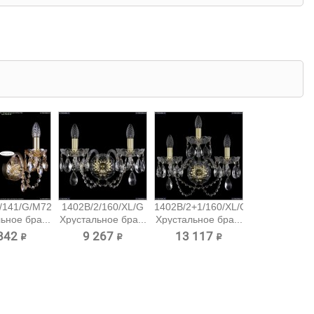
/141/G/M721
1402B/2/160/XL/G
1402B/2+1/160/XL/G
ьное бра...
Хрустальное бра...
Хрустальное бра...
842 ₽
9 267 ₽
13 117 ₽