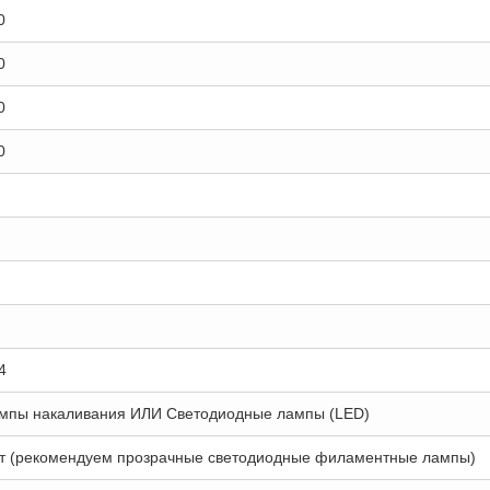
0
0
0
0
4
мпы накаливания ИЛИ Светодиодные лампы (LED)
т (рекомендуем прозрачные светодиодные филаментные лампы)