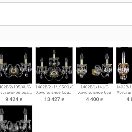
402B/2/195/XL/G
1402B/2+1/195/XL/G
1402B/1/141/G
1402B/1
устальное бра...
Хрустальное бра...
Хрустальное бра
Хрустал
Bohemia...
9 424 ₽
13 427 ₽
4 400 ₽
4 