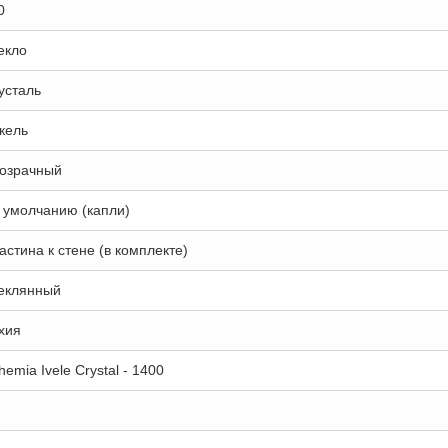
0
екло
усталь
кель
озрачный
 умолчанию (капли)
астина к стене (в комплекте)
еклянный
хия
hemia Ivele Crystal - 1400