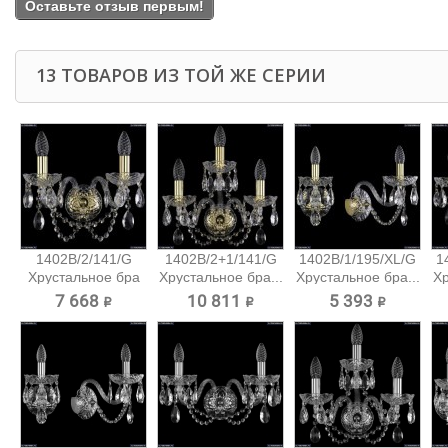
Оставьте отзыв первым!
13 ТОВАРОВ ИЗ ТОЙ ЖЕ СЕРИИ
1402B/2/141/G
1402B/2+1/141/G
1402B/1/195/XL/G
1
Хрустальное бра
Хрустальное бра...
Хрустальное бра...
Хр
Bohemia...
7 668 ₽
10 811 ₽
5 393 ₽