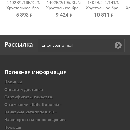
1402B/1/195/XL/Ni
1402B/2/195/XL/Ni
1402B/2+1/141/Ni
Хрустальное бра...
Хрустальное бра...
Хрустальное бра...
Хр
5 393 ₽
9 424 ₽
10 811 ₽
Рассылка
Полезная информация
Новинки
Оплата и доставка
Сертификаты качества
О компании «Elite Bohemia»
Печатные каталоги в PDF
Наши проекты по освещению
Помощь