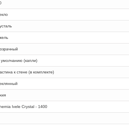
0
екло
усталь
кель
озрачный
 умолчанию (капли)
астина к стене (в комплекте)
еклянный
хия
hemia Ivele Crystal - 1400