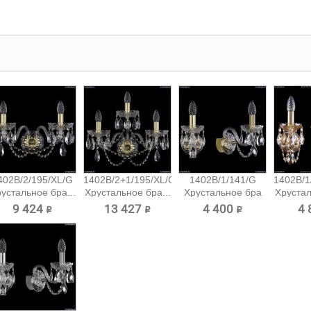
402B/2/195/XL/G
1402B/2+1/195/XL/G
1402B/1/141/G
1402B/1
устальное бра...
Хрустальное бра...
Хрустальное бра
Хрустал
Bohemia...
9 424 ₽
13 427 ₽
4 400 ₽
4 