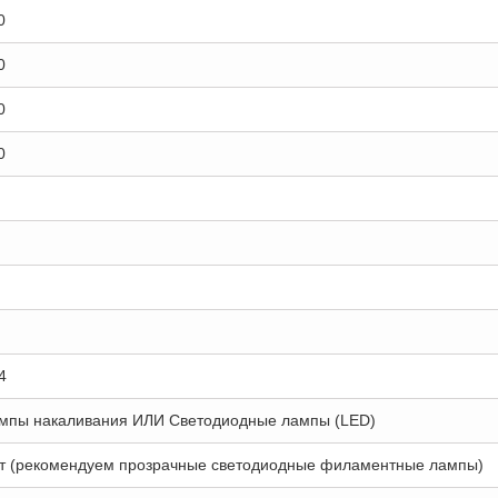
0
0
0
0
4
мпы накаливания ИЛИ Светодиодные лампы (LED)
т (рекомендуем прозрачные светодиодные филаментные лампы)