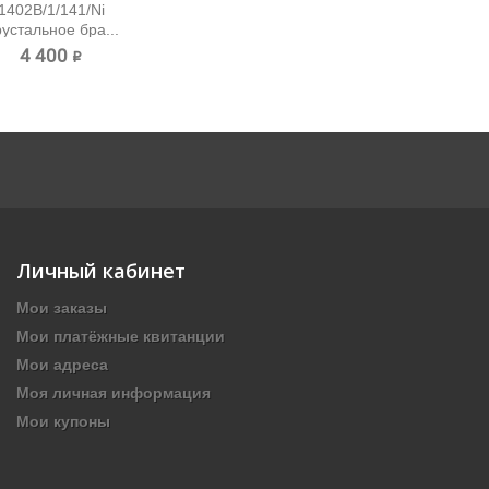
1402B/1/141/Ni
устальное бра...
4 400 ₽
Личный кабинет
Мои заказы
Мои платёжные квитанции
Мои адреса
Моя личная информация
Мои купоны