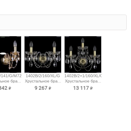
/141/G/M721
1402B/2/160/XL/G
1402B/2+1/160/XL/G
ьное бра...
Хрустальное бра...
Хрустальное бра...
842 ₽
9 267 ₽
13 117 ₽