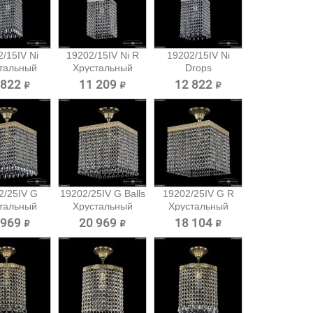
/15IV Ni
19202/15IV Ni R
19202/15IV Ni
тальный
Хрустальный
Drops
вес...
подвес...
Хрустальный...
 822 ₽
11 209 ₽
12 822 ₽
2/25IV G
19202/25IV G Balls
19202/25IV G R
тальный
Хрустальный
Хрустальный
вес...
подвес...
подвес...
 969 ₽
20 969 ₽
18 104 ₽