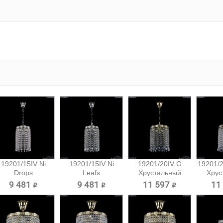
19201/15IV Ni
19201/15IV Ni
19201/20IV G
19201/2
Drops
Leafs
Хрустальный
Хрус
Хрустальный...
Хрустальный...
подвес...
под
9 481 ₽
9 481 ₽
11 597 ₽
11