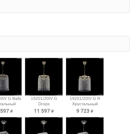
0IV G Balls
19201/20IV G
19201/20IV G R
тальный
Drops
Хрустальный
вес...
Хрустальный
подвес...
 597 ₽
11 597 ₽
9 723 ₽
подвес...