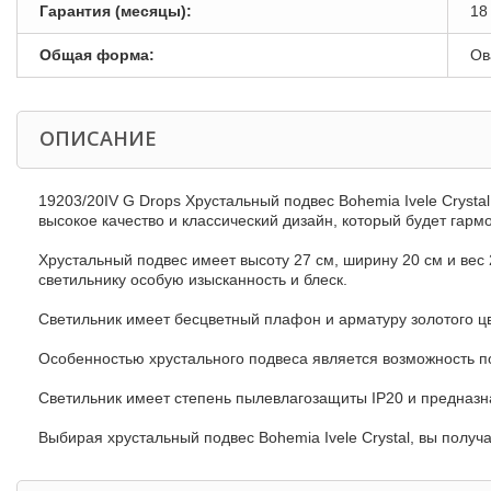
Гарантия (месяцы):
18
Общая форма:
Ов
ОПИСАНИЕ
19203/20IV G Drops Хрустальный подвес Bohemia Ivele Crysta
высокое качество и классический дизайн, который будет гар
Хрустальный подвес имеет высоту 27 см, ширину 20 см и вес
светильнику особую изысканность и блеск.
Светильник имеет бесцветный плафон и арматуру золотого цв
Особенностью хрустального подвеса является возможность п
Светильник имеет степень пылевлагозащиты IP20 и предназн
Выбирая хрустальный подвес Bohemia Ivele Crystal, вы получ