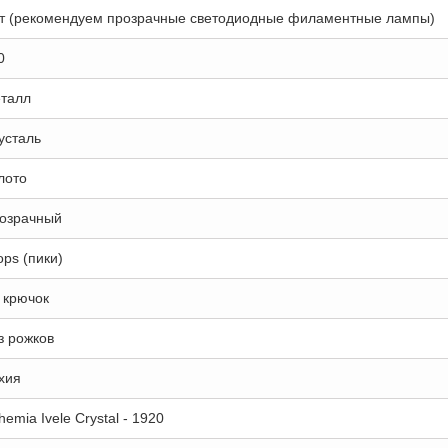
т (рекомендуем прозрачные светодиодные филаментные лампы)
0
талл
усталь
лото
озрачный
ops (пики)
 крючок
з рожков
хия
hemia Ivele Crystal - 1920