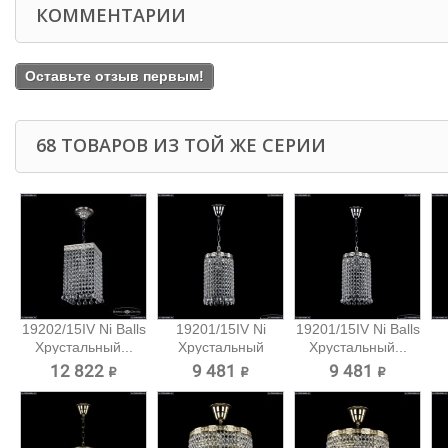
КОММЕНТАРИИ
Оставьте отзыв первым!
68 ТОВАРОВ ИЗ ТОЙ ЖЕ СЕРИИ
19202/15IV Ni Balls
19201/15IV Ni
19201/15IV Ni Balls
Хрустальный...
Хрустальный
Хрустальный...
подвес...
12 822 ₽
9 481 ₽
9 481 ₽