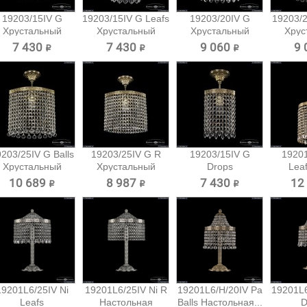
19203/15IV G
19203/15IV G Leafs
19203/20IV G
19203/2
Хрустальный
Хрустальный
Хрустальный
Хрус
подвес...
подвес...
подвес...
под
7 430 ₽
7 430 ₽
9 060 ₽
9 
203/25IV G Balls
19203/25IV G R
19203/15IV G
19201
Хрустальный
Хрустальный
Drops
Lea
подвес...
подвес...
Хрустальный
Под
10 689 ₽
8 987 ₽
7 430 ₽
12
подвес...
19201L6/25IV Ni
19201L6/25IV Ni R
19201L6/H/20IV Pa
19201L6
Leafs
Настольная
Balls Настольная...
D