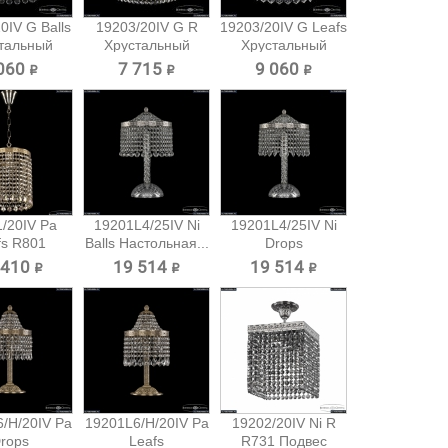
0IV G Balls
19203/20IV G R
19203/20IV G Leafs
тальный
Хрустальный
Хрустальный
вес...
подвес...
подвес...
060 ₽
7 715 ₽
9 060 ₽
/20IV Pa
19201L4/25IV Ni
19201L4/25IV Ni
fs R801
Balls Настольная...
Drops
вес...
Настольная...
 410 ₽
19 514 ₽
19 514 ₽
/H/20IV Pa
19201L6/H/20IV Pa
19202/20IV Ni R
rops
Leafs
R731 Подвес