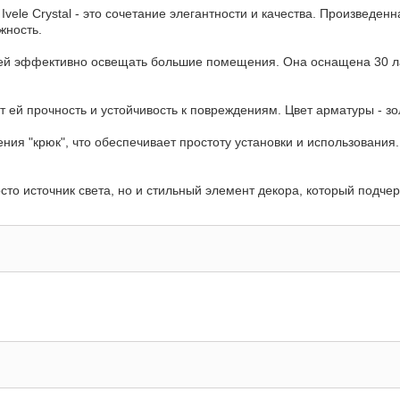
ele Crystal - это сочетание элегантности и качества. Произведенн
жность.
т ей эффективно освещать большие помещения. Она оснащена 30 л
 ей прочность и устойчивость к повреждениям. Цвет арматуры - зо
я "крюк", что обеспечивает простоту установки и использования
росто источник света, но и стильный элемент декора, который подче