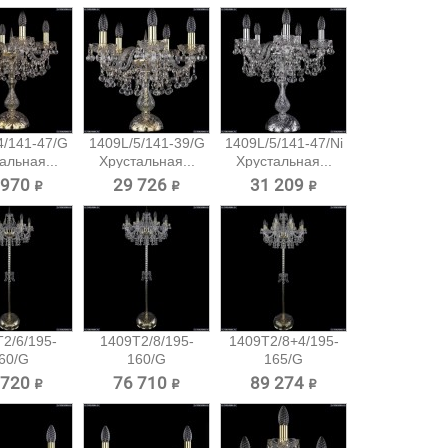
4/141-47/G
1409L/5/141-39/G
1409L/5/141-47/Ni
альная...
Хрустальная...
Хрустальная...
 970 ₽
29 726 ₽
31 209 ₽
2/6/195-
1409T2/8/195-
1409T2/8+4/195-
60/G
160/G
165/G
тальный
Хрустальный
Хрустальный...
 720 ₽
76 710 ₽
89 274 ₽
шер...
торшер...