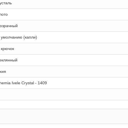
усталь
лото
озрачный
 умолчанию (капли)
 крючок
еклянный
хия
hemia Ivele Crystal - 1409