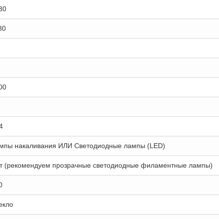
30
80
00
4
мпы накаливания ИЛИ Светодиодные лампы (LED)
т (рекомендуем прозрачные светодиодные филаментные лампы)
0
екло