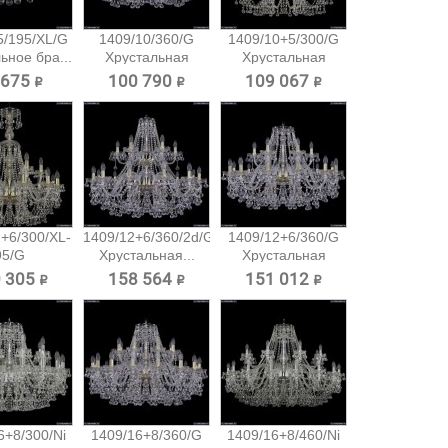
5/195/XL/G
1409/10/360/G
1409/10+5/300/G
ьное бра...
Хрустальная
Хрустальная
подвесная...
подвесная...
 675 ₽
100 790 ₽
109 067 ₽
+6/300/XL-
1409/12+6/360/2d/G
1409/12+6/360/G
95/G
Хрустальная...
Хрустальная
альная...
подвесная...
 305 ₽
158 564 ₽
151 012 ₽
6+8/300/Ni
1409/16+8/360/G
1409/16+8/460/Ni