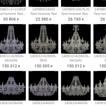
09B/3+2+1/240/XL/G
1409B/5/160/G
1409B/5/160/XL/G
1409B/
устальное бра...
Хрустальное бра
Хрустальное бра...
Хрустал
Bohemia...
30 806 ₽
22 380 ₽
26 193 ₽
26
409/12+6/300/h-
1409/12+6/300/h-
1409/12+6/300/XL-
1409/12
94/2d/Ni
95/G
94/2d/G
Хрустальная...
Хрустальная...
Хрустальная...
Хруст
150 312 ₽
150 305 ₽
150 312 ₽
150
1409/16/360/Ni
1409/16/400/G
1409/16/460/Ni
1409/1