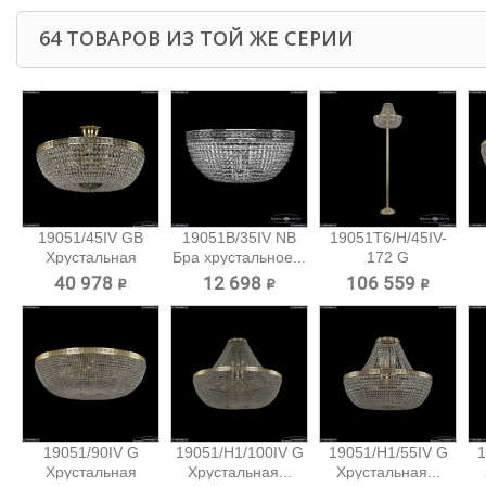
64 ТОВАРОВ ИЗ ТОЙ ЖЕ СЕРИИ
19051/45IV GB
19051B/35IV NB
19051T6/H/45IV-
Хрустальная
Бра хрустальное...
172 G
потолочная...
Хрустальный...
40 978 ₽
12 698 ₽
106 559 ₽
19051/90IV G
19051/H1/100IV G
19051/H1/55IV G
1
Хрустальная
Хрустальная...
Хрустальная...