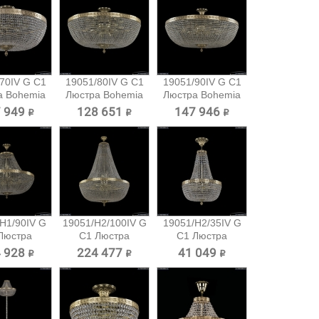
70IV G C1
19051/80IV G C1
19051/90IV G C1
а Bohemia
Люстра Bohemia
Люстра Bohemia
ele...
Ivele...
Ivele...
 949 ₽
128 651 ₽
147 946 ₽
H1/90IV G
19051/H2/100IV G
19051/H2/35IV G
Люстра
C1 Люстра
C1 Люстра
emia...
Bohemia...
Bohemia...
 928 ₽
224 477 ₽
41 049 ₽