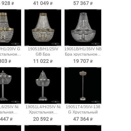
 928 ₽
41 049 ₽
57 367 ₽
/H1/20IV G
19051B/H1/25IV
19051B/H1/35IV NB
стальное...
GB Бра
Бра хрустальное...
хрустальное...
803 ₽
11 022 ₽
19 707 ₽
6/25IV Ni
19051L4/H/25IV Ni
19051T4/35IV-138
альная...
Хрустальная...
G Хрустальный
торшер...
 447 ₽
20 592 ₽
47 364 ₽