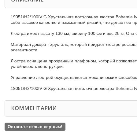
19051/H2/100IV G Хрустальная потолочная люстра Bohemia Ive
себе высокое качество и изысканный дизайн, что делает ее 
Люстра имеет высоту 130 см, ширину 100 см и вес 28 кг. Он
Материал декора - хрусталь, который придает люстре роскош
элегантности.
Люстра оснащена прозрачным плафоном, который позволяет с
устойчивость конструкции.
Управление люстрой осуществляется механическим способом,
19051/H2/100IV G Хрустальная потолочная люстра Bohemia Ivel
КОММЕНТАРИИ
Оставьте отзыв первым!