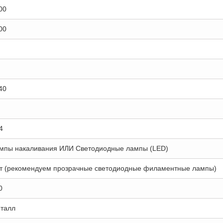
00
00
40
4
мпы накаливания ИЛИ Светодиодные лампы (LED)
т (рекомендуем прозрачные светодиодные филаментные лампы)
0
талл