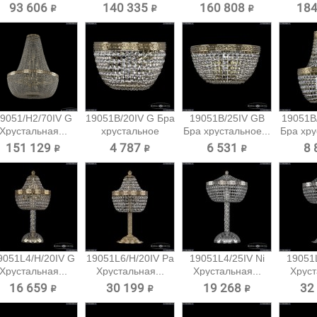
93 606 ₽
140 335 ₽
160 808 ₽
184
9051/H2/70IV G
19051B/20IV G Бра
19051B/25IV GB
19051B
Хрустальная...
хрустальное
Бра хрустальное...
Бра хру
Bohemia...
151 129 ₽
4 787 ₽
6 531 ₽
8 
9051L4/H/20IV G
19051L6/H/20IV Pa
19051L4/25IV Ni
19051L
Хрустальная...
Хрустальная...
Хрустальная...
Хруст
16 659 ₽
30 199 ₽
19 268 ₽
32