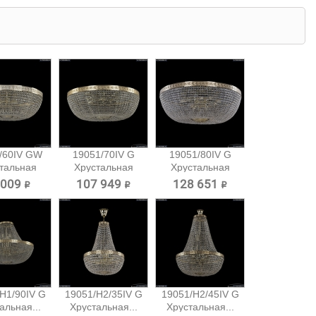
/60IV GW
19051/70IV G
19051/80IV G
тальная
Хрустальная
Хрустальная
очная...
потолочная...
потолочная...
 009 ₽
107 949 ₽
128 651 ₽
H1/90IV G
19051/H2/35IV G
19051/H2/45IV G
альная...
Хрустальная...
Хрустальная...