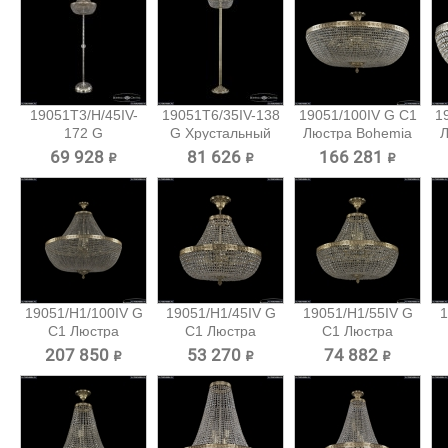
19051T3/H/45IV-
19051T6/35IV-138
19051/100IV G C1
1
172 G
G Хрустальный
Люстра Bohemia
Л
Хрустальный...
торшер...
Ivele...
69 928 ₽
81 626 ₽
166 281 ₽
19051/H1/100IV G
19051/H1/45IV G
19051/H1/55IV G
1
C1 Люстра
C1 Люстра
C1 Люстра
Bohemia...
Bohemia...
Bohemia...
207 850 ₽
53 270 ₽
74 882 ₽