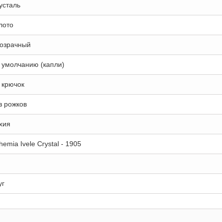
усталь
лото
озрачный
 умолчанию (капли)
 крючок
з рожков
хия
hemia Ivele Crystal - 1905
уг