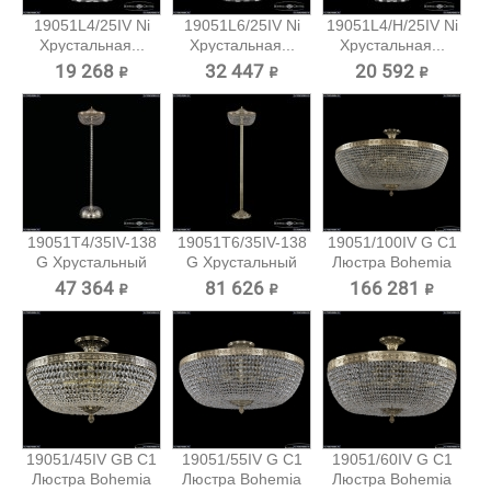
19051L4/25IV Ni
19051L6/25IV Ni
19051L4/H/25IV Ni
Хрустальная...
Хрустальная...
Хрустальная...
19 268 ₽
32 447 ₽
20 592 ₽
19051T4/35IV-138
19051T6/35IV-138
19051/100IV G C1
G Хрустальный
G Хрустальный
Люстра Bohemia
торшер...
торшер...
Ivele...
47 364 ₽
81 626 ₽
166 281 ₽
19051/45IV GB C1
19051/55IV G C1
19051/60IV G C1
Люстра Bohemia
Люстра Bohemia
Люстра Bohemia