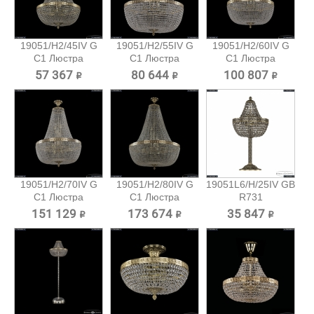
19051/H2/45IV G
19051/H2/55IV G
19051/H2/60IV G
C1 Люстра
C1 Люстра
C1 Люстра
Bohemia...
Bohemia...
Bohemia...
57 367 ₽
80 644 ₽
100 807 ₽
19051/H2/70IV G
19051/H2/80IV G
19051L6/H/25IV GB
C1 Люстра
C1 Люстра
R731
Bohemia...
Bohemia...
Настольная...
151 129 ₽
173 674 ₽
35 847 ₽