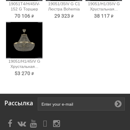
19051T4/H/45IV-
19051/35IV G C1
19051/H1/35IV G
152 G Торшер
Люстра Bohemia
Хрустальная...
Bohemia...
Ivele...
70 106 ₽
29 323 ₽
38 117 ₽
19051/H1/45IV G
Хрустальная...
53 270 ₽
Рассылка