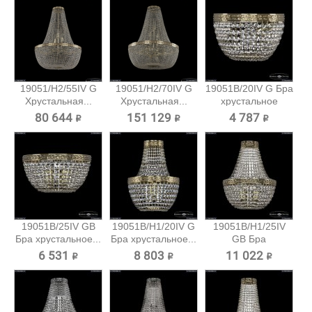
19051/H2/55IV G
19051/H2/70IV G
19051B/20IV G Бра
Хрустальная...
Хрустальная...
хрустальное
Bohemia...
80 644 ₽
151 129 ₽
4 787 ₽
19051B/25IV GB
19051B/H1/20IV G
19051B/H1/25IV
Бра хрустальное...
Бра хрустальное...
GB Бра
хрустальное...
6 531 ₽
8 803 ₽
11 022 ₽