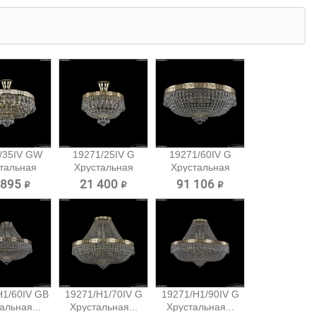
/35IV GW
19271/25IV G
19271/60IV G
тальная
Хрустальная
Хрустальная
очная...
потолочная...
потолочная...
 895 ₽
21 400 ₽
91 106 ₽
H1/60IV GB
19271/H1/70IV G
19271/H1/90IV G
альная...
Хрустальная...
Хрустальная...