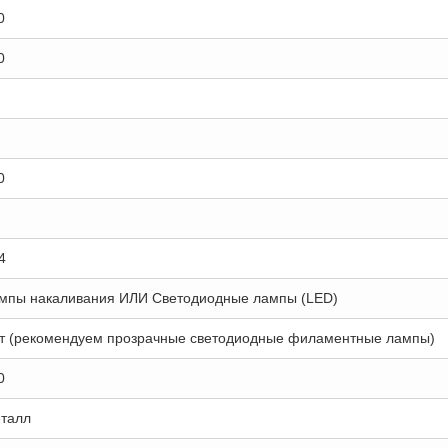
0
0
0
4
мпы накаливания ИЛИ Светодиодные лампы (LED)
т (рекомендуем прозрачные светодиодные филаментные лампы)
0
талл