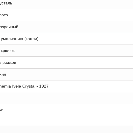
усталь
лото
озрачный
 умолчанию (капли)
 крючок
з рожков
хия
hemia Ivele Crystal - 1927
уг