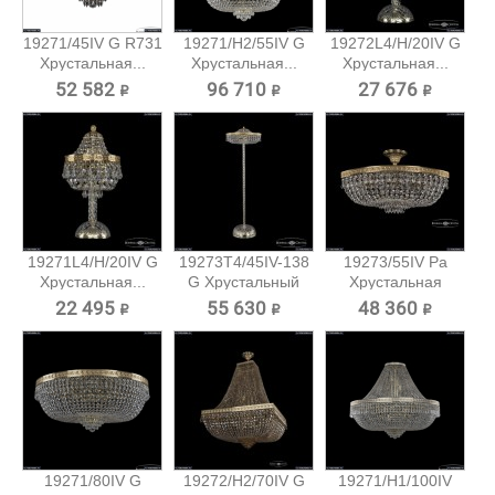
19271/45IV G R731
19271/H2/55IV G
19272L4/H/20IV G
Хрустальная...
Хрустальная...
Хрустальная...
52 582 ₽
96 710 ₽
27 676 ₽
19271L4/H/20IV G
19273T4/45IV-138
19273/55IV Pa
Хрустальная...
G Хрустальный
Хрустальная
торшер...
потолочная...
22 495 ₽
55 630 ₽
48 360 ₽
19271/80IV G
19272/H2/70IV G
19271/H1/100IV