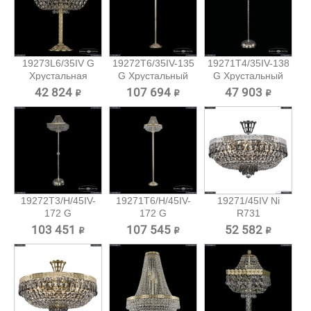
19273L6/35IV G
19272T6/35IV-135
19271T4/35IV-138
Хрустальная
G Хрустальный
G Хрустальный
настольная...
торшер...
торшер...
42 824 ₽
107 694 ₽
47 903 ₽
19272T3/H/45IV-
19271T6/H/45IV-
19271/45IV Ni
172 G
172 G
R731
Хрустальный...
Хрустальный...
Хрустальная...
103 451 ₽
107 545 ₽
52 582 ₽