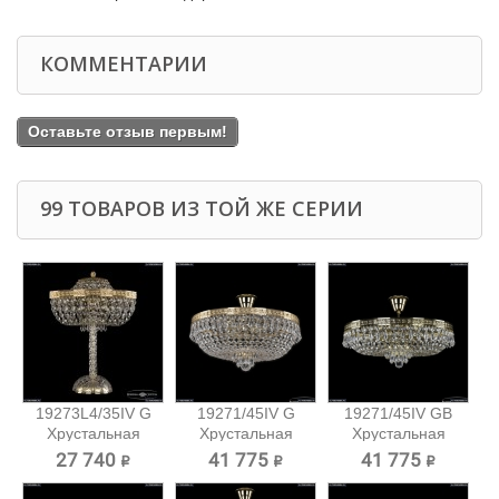
КОММЕНТАРИИ
Оставьте отзыв первым!
99 ТОВАРОВ ИЗ ТОЙ ЖЕ СЕРИИ
19273L4/35IV G
19271/45IV G
19271/45IV GB
Хрустальная
Хрустальная
Хрустальная
настольная...
потолочная...
потолочная...
27 740 ₽
41 775 ₽
41 775 ₽