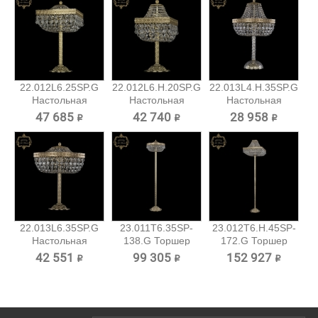
22.012L6.25SP.G
22.012L6.H.20SP.G
22.013L4.H.35SP.G
Настольная
Настольная
Настольная
лампа...
лампа...
лампа...
47 685 ₽
42 740 ₽
28 958 ₽
22.013L6.35SP.G
23.011T6.35SP-
23.012T6.H.45SP-
Настольная
138.G Торшер
172.G Торшер
лампа...
Bohemia...
Bohemia...
42 551 ₽
99 305 ₽
152 927 ₽