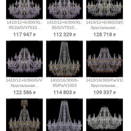
1410/12+6/300/XL-
1410/12+6/300/XL-
1410/12+6/360/2d/G/V7
95/2d/G/V7010...
95/G/V7010...
Хрустальная...
117 947 ₽
112 329 ₽
128 718 ₽
1410/12+6/360/G/V7010
1410/16/300/h-
1410/16/300/Pa/V1003
Хрустальная...
95/Pa/V1003
Хрустальная...
Хрустальная...
122 586 ₽
114 803 ₽
109 337 ₽