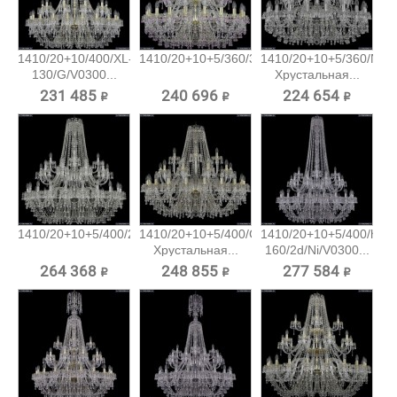
1410/20+10/400/XL-
1410/20+10+5/360/3d/G/V7010...
1410/20+10+5/360/Ni/V
130/G/V0300...
Хрустальная...
231 485 ₽
240 696 ₽
224 654 ₽
1410/20+10+5/400/2d/Ni/V0300...
1410/20+10+5/400/G/V0300
1410/20+10+5/400/h-
Хрустальная...
160/2d/Ni/V0300...
264 368 ₽
248 855 ₽
277 584 ₽