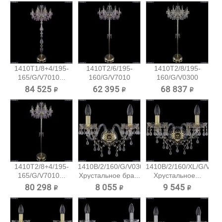
1410T1/8+4/195-
1410T2/6/195-
1410T2/8/195-
165/G/V7010...
160/G/V7010
160/G/V0300
Хрустальный...
Хрустальный...
84 525 ₽
62 395 ₽
68 837 ₽
1410T2/8+4/195-
1410B/2/160/G/V0300
1410B/2/160/XL/G/V03
165/G/V7010...
Хрустальное бра...
Хрустальное...
80 298 ₽
8 055 ₽
9 545 ₽