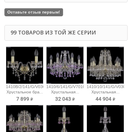
Оставьте отзыв первым!
99 ТОВАРОВ ИЗ ТОЙ ЖЕ СЕРИИ
1410B/2/141/G/V0300
1410/6/141/G/V7010
1410/10/141/G/V0300
Хрустальное бра...
Хрустальная...
Хрустальная...
7 899 ₽
32 043 ₽
44 904 ₽