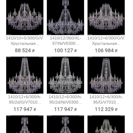
1410/10+5/300/G/V7010
1410/12/360/XL-
1410/12+6/300/G/V701
Хрустальная...
97/Ni/V0300...
Хрустальная...
88 524 ₽
100 127 ₽
106 984 ₽
1410/12+6/300/h-
1410/12+6/300/h-
1410/12+6/300/h-
95/2d/G/V7010...
95/2d/Ni/V0300...
95/G/V7010...
117 947 ₽
117 947 ₽
112 329 ₽