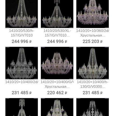
1410/20/530/h-
1410/20/530/XL-
1410/20+10/360/2d/G/
157/G/V7010
157/G/V7010...
Хрустальная...
Хрустальная...
244 996 ₽
244 996 ₽
225 203 ₽
1410/20+10/400/2d/Ni/V0300...
1410/20+10/400/G/V7010
1410/20+10/400/h-
Хрустальная...
130/G/V0300...
231 485 ₽
220 462 ₽
231 485 ₽