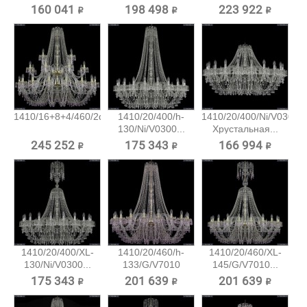
160 041 ₽
198 498 ₽
223 922 ₽
1410/16+8+4/460/2d/G/V7010...
1410/20/400/h-
1410/20/400/Ni/V0300
130/Ni/V0300...
Хрустальная...
245 252 ₽
175 343 ₽
166 994 ₽
1410/20/400/XL-
1410/20/460/h-
1410/20/460/XL-
130/Ni/V0300...
133/G/V7010
145/G/V7010...
Хрустальная...
175 343 ₽
201 639 ₽
201 639 ₽