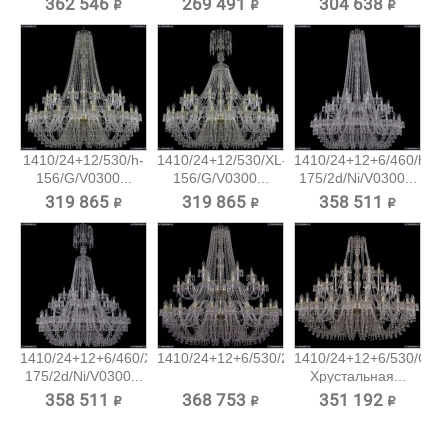
362 546 ₽
269 491 ₽
304 638 ₽
1410/24+12/530/h-
1410/24+12/530/XL-
1410/24+12+6/460/h-
156/G/V0300...
156/G/V0300...
175/2d/Ni/V0300...
319 865 ₽
319 865 ₽
358 511 ₽
1410/24+12+6/460/XL-
1410/24+12+6/530/2d/G/V7010...
1410/24+12+6/530/G/V
175/2d/Ni/V0300...
Хрустальная...
358 511 ₽
368 753 ₽
351 192 ₽