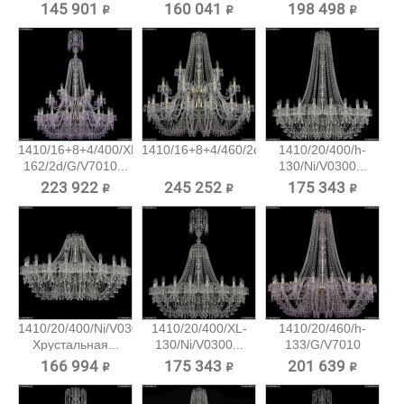
145 901 ₽
160 041 ₽
198 498 ₽
1410/16+8+4/400/XL-
1410/16+8+4/460/2d/G/V7010...
1410/20/400/h-
162/2d/G/V7010...
130/Ni/V0300...
223 922 ₽
245 252 ₽
175 343 ₽
1410/20/400/Ni/V0300
1410/20/400/XL-
1410/20/460/h-
Хрустальная...
130/Ni/V0300...
133/G/V7010
Хрустальная...
166 994 ₽
175 343 ₽
201 639 ₽