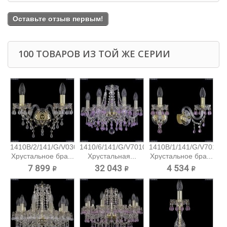
Оставьте отзыв первым!
100 ТОВАРОВ ИЗ ТОЙ ЖЕ СЕРИИ
1410B/2/141/G/V0300
1410/6/141/G/V7010
1410B/1/141/G/V7010
Хрустальное бра...
Хрустальная...
Хрустальное бра...
7 899 ₽
32 043 ₽
4 534 ₽