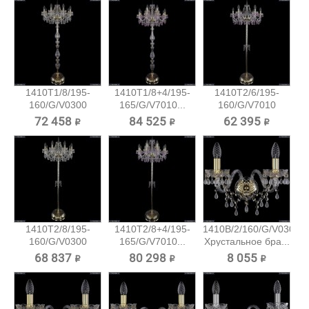
1410T1/8/195-
1410T1/8+4/195-
1410T2/6/195-
160/G/V0300
165/G/V7010...
160/G/V7010
Хрустальный...
Хрустальный...
72 458 ₽
84 525 ₽
62 395 ₽
1410T2/8/195-
1410T2/8+4/195-
1410B/2/160/G/V0300
160/G/V0300
165/G/V7010...
Хрустальное бра...
Хрустальный...
68 837 ₽
80 298 ₽
8 055 ₽