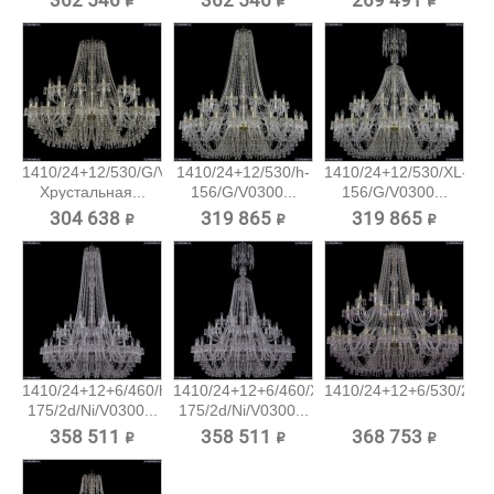
362 546 ₽
362 546 ₽
269 491 ₽
1410/24+12/530/G/V0300
1410/24+12/530/h-
1410/24+12/530/XL-
Хрустальная...
156/G/V0300...
156/G/V0300...
304 638 ₽
319 865 ₽
319 865 ₽
1410/24+12+6/460/h-
1410/24+12+6/460/XL-
1410/24+12+6/530/2d/G
175/2d/Ni/V0300...
175/2d/Ni/V0300...
358 511 ₽
358 511 ₽
368 753 ₽