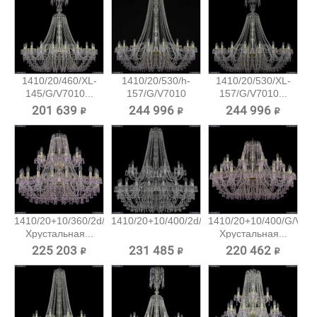
1410/20/460/XL-
1410/20/530/h-
1410/20/530/XL-
145/G/V7010...
157/G/V7010
157/G/V7010...
Хрустальная...
201 639 ₽
244 996 ₽
244 996 ₽
1410/20+10/360/2d/G/V7010
1410/20+10/400/2d/Ni/V0300...
1410/20+10/400/G/V70
Хрустальная...
Хрустальная...
225 203 ₽
231 485 ₽
220 462 ₽