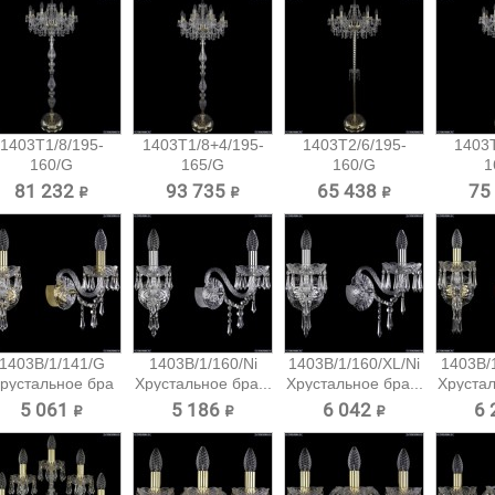
1403T1/8/195-
1403T1/8+4/195-
1403T2/6/195-
1403T
160/G
165/G
160/G
1
Хрустальный
Хрустальный...
Хрустальный
Хрус
81 232 ₽
93 735 ₽
65 438 ₽
75
торшер...
торшер...
тор
1403B/1/141/G
1403B/1/160/Ni
1403B/1/160/XL/Ni
1403B/
рустальное бра
Хрустальное бра...
Хрустальное бра...
Хрустал
Bohemia...
5 061 ₽
5 186 ₽
6 042 ₽
6 