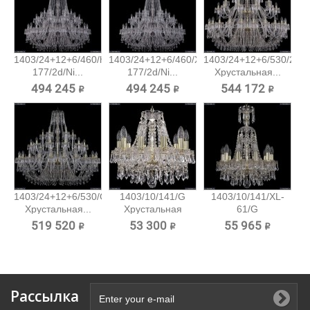
1403/24+12+6/460/h-
1403/24+12+6/460/XL-
1403/24+12+6/530/2d/
177/2d/Ni...
177/2d/Ni...
Хрустальная...
494 245 ₽
494 245 ₽
544 172 ₽
1403/24+12+6/530/G
1403/10/141/G
1403/10/141/XL-
Хрустальная...
Хрустальная
61/G
подвесная...
Хрустальная...
519 520 ₽
53 300 ₽
55 965 ₽
Рассылка