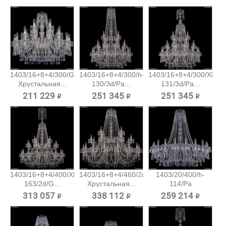
1403/16+8+4/300/G
1403/16+8+4/300/h-
1403/16+8+4/300/XL-
Хрустальная...
130/3d/Pa...
131/3d/Pa...
211 229 ₽
251 345 ₽
251 345 ₽
1403/16+8+4/400/XL-
1403/16+8+4/460/2d/G
1403/20/400/h-
163/2d/G...
Хрустальная...
114/Pa
Хрустальная...
313 057 ₽
338 112 ₽
259 214 ₽