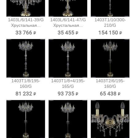
1403L/6/141-39/G
1403L/6/141-47/G
1403T1/10/300-
Хрустальная...
Хрустальная...
210/G
Хрустальный...
33 766 ₽
35 455 ₽
154 150 ₽
1403T1/8/195-
1403T1/8+4/195-
1403T2/6/195-
160/G
165/G
160/G
Хрустальный
Хрустальный...
Хрустальный
81 232 ₽
93 735 ₽
65 438 ₽
торшер...
торшер...