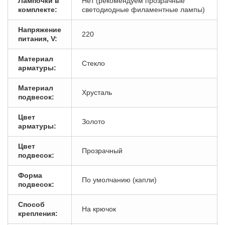
Лампочки в
Нет (рекомендуем прозрачные
комплекте:
светодиодные филаментные лампы)
Напряжение
220
питания, V:
Материал
Стекло
арматуры:
Материал
Хрусталь
подвесок:
Цвет
Золото
арматуры:
Цвет
Прозрачный
подвесок:
Форма
По умолчанию (капли)
подвесок:
Способ
На крючок
крепления: