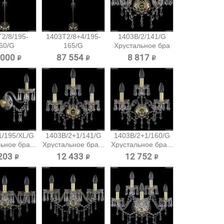
2/8/195-
1403T2/8+4/195-
1403B/2/141/G
60/G
165/G
Хрустальное бра
тальный
Хрустальный...
Bohemia...
 000 ₽
87 554 ₽
8 817 ₽
шер...
1/195/XL/G
1403B/2+1/141/G
1403B/2+1/160/G
ьное бра...
Хрустальное бра...
Хрустальное бра...
203 ₽
12 433 ₽
12 752 ₽