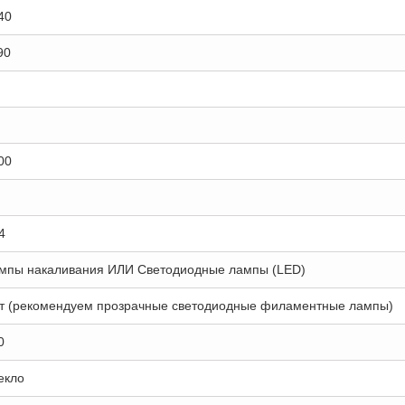
40
90
00
4
мпы накаливания ИЛИ Светодиодные лампы (LED)
т (рекомендуем прозрачные светодиодные филаментные лампы)
0
екло