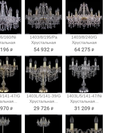
6/160/Ni
1403/8/195/Pa
1403/8/240/G
тальная
Хрустальная
Хрустальная
есная...
подвесная...
подвесная...
 196 ₽
54 932 ₽
64 275 ₽
4/141-47/G
1403L/5/141-39/G
1403L/5/141-47/Ni
альная...
Хрустальная...
Хрустальная...
 970 ₽
29 726 ₽
31 209 ₽