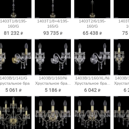
1403T1/8/195-
1403T1/8+4/195-
1403T2/6/195-
1403T
160/G
165/G
160/G
1
Хрустальный
Хрустальный...
Хрустальный
Хрус
81 232 ₽
93 735 ₽
65 438 ₽
75
торшер...
торшер...
тор
1403B/1/141/G
1403B/1/160/Ni
1403B/1/160/XL/Ni
1403B/
рустальное бра
Хрустальное бра...
Хрустальное бра...
Хрустал
Bohemia...
5 061 ₽
5 186 ₽
6 042 ₽
6 