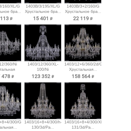
3/160/XL/G
1403B/3/195/XL/G
1403B/3+2/160/G
ьное бра...
Хрустальное бра...
Хрустальное бра...
 113 ₽
15 401 ₽
22 119 ₽
12/360/Ni
1403/12/360/XL-
1403/12+6/360/2d/G
тальная
100/Ni
Хрустальная...
есная...
Хрустальная...
 478 ₽
123 352 ₽
158 564 ₽
+8+4/300/G
1403/16+8+4/300/h-
1403/16+8+4/300/XL-
альная...
130/3d/Pa...
131/3d/Pa...