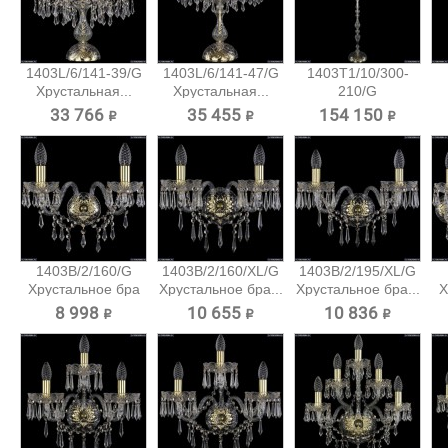
1403L/6/141-39/G
1403L/6/141-47/G
1403T1/10/300-
Хрустальная...
Хрустальная...
210/G
Хрустальный...
33 766 ₽
35 455 ₽
154 150 ₽
1403B/2/160/G
1403B/2/160/XL/G
1403B/2/195/XL/G
Хрустальное бра
Хрустальное бра...
Хрустальное бра...
Х
Bohemia...
8 998 ₽
10 655 ₽
10 836 ₽