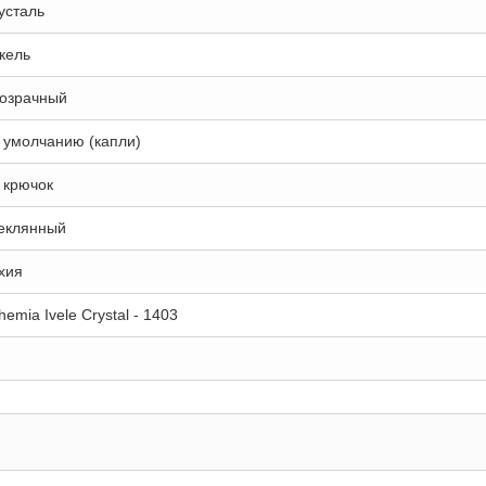
усталь
кель
озрачный
 умолчанию (капли)
 крючок
еклянный
хия
hemia Ivele Crystal - 1403