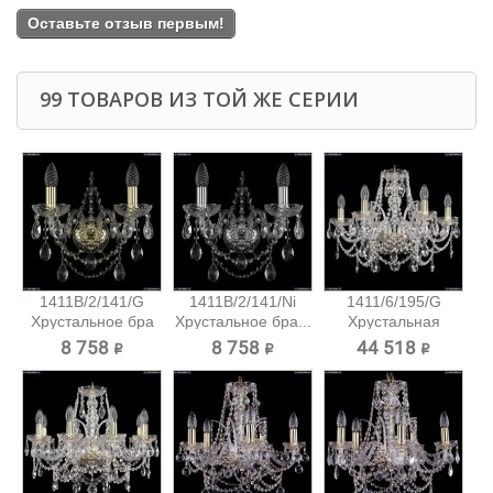
Оставьте отзыв первым!
99 ТОВАРОВ ИЗ ТОЙ ЖЕ СЕРИИ
1411B/2/141/G
1411B/2/141/Ni
1411/6/195/G
Хрустальное бра
Хрустальное бра...
Хрустальная
Bohemia...
подвесная...
8 758 ₽
8 758 ₽
44 518 ₽