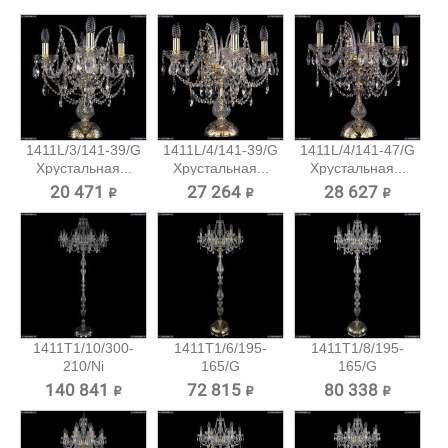
1411L/3/141-39/G
1411L/4/141-39/G
1411L/4/141-47/G
Хрустальная...
Хрустальная...
Хрустальная...
20 471 ₽
27 264 ₽
28 627 ₽
1411T1/10/300-
1411T1/6/195-
1411T1/8/195-
210/Ni
165/G
165/G
Хрустальный...
Хрустальный
Хрустальный
140 841 ₽
72 815 ₽
80 338 ₽
торшер...
торшер...