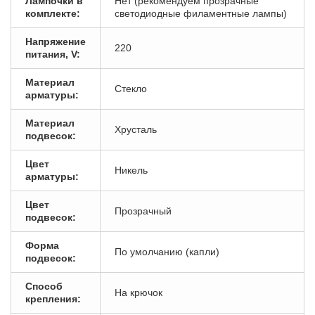
Лампочки в
Нет (рекомендуем прозрачные
комплекте:
светодиодные филаментные лампы)
Напряжение
220
питания, V:
Материал
Стекло
арматуры:
Материал
Хрусталь
подвесок:
Цвет
Никель
арматуры:
Цвет
Прозрачный
подвесок:
Форма
По умолчанию (капли)
подвесок:
Способ
На крючок
крепления: