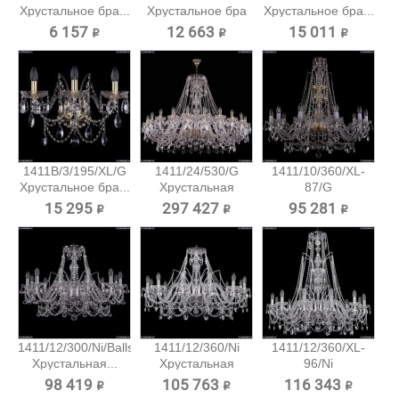
Хрустальное бра...
Хрустальное бра
Хрустальное бра...
Bohemia...
6 157 ₽
12 663 ₽
15 011 ₽
1411B/3/195/XL/G
1411/24/530/G
1411/10/360/XL-
Хрустальное бра...
Хрустальная
87/G
подвесная...
Хрустальная...
15 295 ₽
297 427 ₽
95 281 ₽
1411/12/300/Ni/Balls
1411/12/360/Ni
1411/12/360/XL-
Хрустальная...
Хрустальная
96/Ni
подвесная...
Хрустальная...
98 419 ₽
105 763 ₽
116 343 ₽