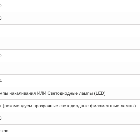
0
0
0
4
мпы накаливания ИЛИ Светодиодные лампы (LED)
т (рекомендуем прозрачные светодиодные филаментные лампы)
0
екло