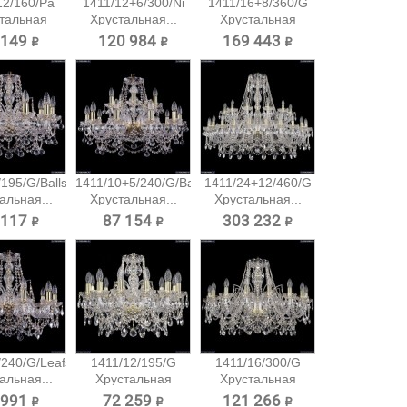
12/160/Pa
1411/12+6/300/Ni
1411/16+8/360/G
тальная
Хрустальная...
Хрустальная
есная...
подвесная...
 149 ₽
120 984 ₽
169 443 ₽
195/G/Balls
1411/10+5/240/G/Balls
1411/24+12/460/G
альная...
Хрустальная...
Хрустальная...
 117 ₽
87 154 ₽
303 232 ₽
/240/G/Leafs
1411/12/195/G
1411/16/300/G
альная...
Хрустальная
Хрустальная
подвесная...
подвесная...
 991 ₽
72 259 ₽
121 266 ₽