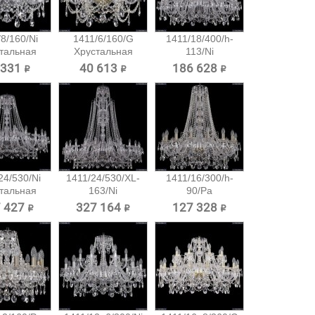
8/160/Ni
1411/6/160/G
1411/18/400/h-
тальная
Хрустальная
113/Ni
есная...
подвесная...
Хрустальная...
 331 ₽
40 613 ₽
186 628 ₽
24/530/Ni
1411/24/530/XL-
1411/16/300/h-
тальная
163/Ni
90/Pa
есная...
Хрустальная...
Хрустальная...
 427 ₽
327 164 ₽
127 328 ₽