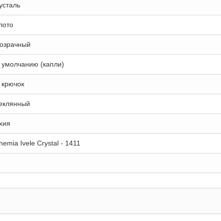
усталь
лото
озрачный
 умолчанию (капли)
 крючок
еклянный
хия
hemia Ivele Crystal - 1411