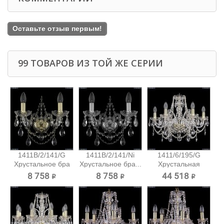
Оставьте отзыв первым!
99 ТОВАРОВ ИЗ ТОЙ ЖЕ СЕРИИ
1411B/2/141/G
1411B/2/141/Ni
1411/6/195/G
Хрустальное бра
Хрустальное бра...
Хрустальная
Bohemia...
подвесная...
8 758 ₽
8 758 ₽
44 518 ₽