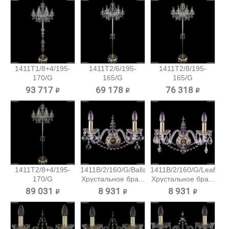
1411T1/8+4/195-
1411T2/6/195-
1411T2/8/195-
170/G
165/G
165/G
Хрустальный...
Хрустальный
Хрустальный
93 717 ₽
69 178 ₽
76 318 ₽
торшер...
торшер...
1411T2/8+4/195-
1411B/2/160/G/Balls
1411B/2/160/G/Leafs
170/G
Хрустальное бра...
Хрустальное бра...
Хрустальный...
89 031 ₽
8 931 ₽
8 931 ₽