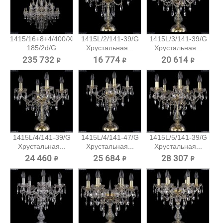
1415/16+8+4/400/XL-
1415L/2/141-39/G
1415L/3/141-39/G
185/2d/G
Хрустальная...
Хрустальная...
Большая...
235 732 ₽
16 774 ₽
20 614 ₽
1415L/4/141-39/G
1415L/4/141-47/G
1415L/5/141-39/G
Хрустальная...
Хрустальная...
Хрустальная...
24 460 ₽
25 684 ₽
28 307 ₽