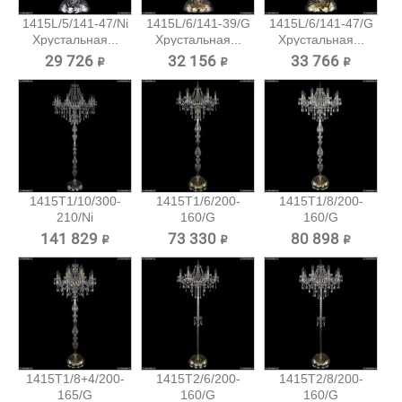
1415L/5/141-47/Ni
1415L/6/141-39/G
1415L/6/141-47/G
Хрустальная...
Хрустальная...
Хрустальная...
29 726 ₽
32 156 ₽
33 766 ₽
1415T1/10/300-
1415T1/6/200-
1415T1/8/200-
210/Ni
160/G
160/G
Хрустальный...
Хрустальный
Хрустальный
141 829 ₽
73 330 ₽
80 898 ₽
торшер...
торшер...
1415T1/8+4/200-
1415T2/6/200-
1415T2/8/200-
165/G
160/G
160/G