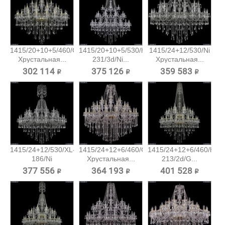
1415/20+10+5/460/G
1415/20+10+5/530/h-
1415/24+12/530/Ni
Хрустальная...
231/3d/Ni...
Хрустальная...
302 114 ₽
375 126 ₽
359 583 ₽
1415/24+12/530/XL-
1415/24+12+6/460/G
1415/24+12+6/460/h-
186/Ni
Хрустальная...
213/2d/G...
Хрустальная...
377 556 ₽
364 193 ₽
401 528 ₽