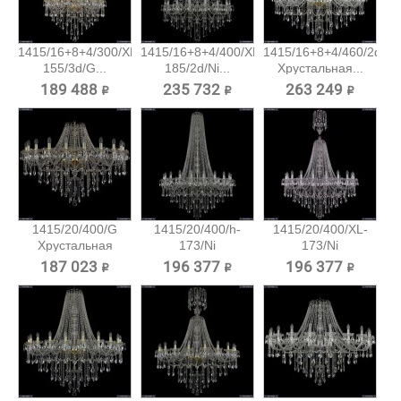
1415/16+8+4/300/XL-
1415/16+8+4/400/XL-
1415/16+8+4/460/2d/G
155/3d/G...
185/2d/Ni...
Хрустальная...
189 488 ₽
235 732 ₽
263 249 ₽
1415/20/400/G
1415/20/400/h-
1415/20/400/XL-
Хрустальная
173/Ni
173/Ni
подвесная...
Хрустальная...
Хрустальная...
187 023 ₽
196 377 ₽
196 377 ₽