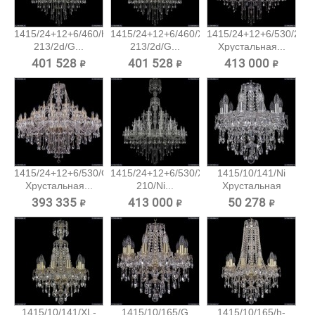
1415/24+12+6/460/h-
1415/24+12+6/460/XL-
1415/24+12+6/530/2d/N
213/2d/G...
213/2d/G...
Хрустальная...
401 528 ₽
401 528 ₽
413 000 ₽
1415/24+12+6/530/G
1415/24+12+6/530/XL-
1415/10/141/Ni
Хрустальная...
210/Ni...
Хрустальная
подвесная...
393 335 ₽
413 000 ₽
50 278 ₽
1415/10/141/XL-
1415/10/165/G
1415/10/165/h-