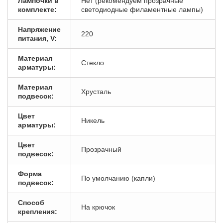
Лампочки в
Нет (рекомендуем прозрачные
комплекте:
светодиодные филаментные лампы)
Напряжение
220
питания, V:
Материал
Стекло
арматуры:
Материал
Хрусталь
подвесок:
Цвет
Никель
арматуры:
Цвет
Прозрачный
подвесок:
Форма
По умолчанию (капли)
подвесок:
Способ
На крючок
крепления: