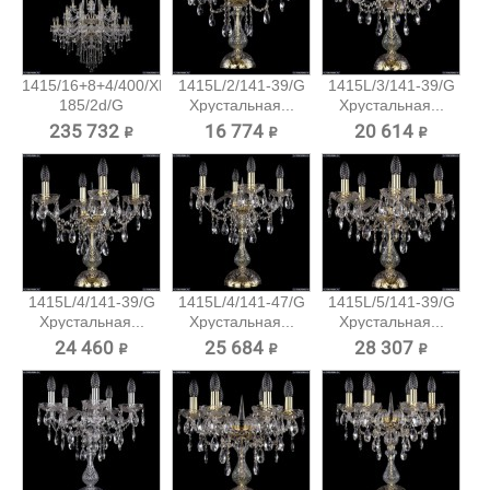
1415/16+8+4/400/XL-
1415L/2/141-39/G
1415L/3/141-39/G
185/2d/G
Хрустальная...
Хрустальная...
Большая...
235 732 ₽
16 774 ₽
20 614 ₽
1415L/4/141-39/G
1415L/4/141-47/G
1415L/5/141-39/G
Хрустальная...
Хрустальная...
Хрустальная...
24 460 ₽
25 684 ₽
28 307 ₽