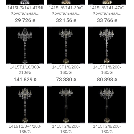
1415L/5/141-47/Ni
1415L/6/141-39/G
1415L/6/141-47/G
Хрустальная...
Хрустальная...
Хрустальная...
29 726 ₽
32 156 ₽
33 766 ₽
1415T1/10/300-
1415T1/6/200-
1415T1/8/200-
210/Ni
160/G
160/G
Хрустальный...
Хрустальный
Хрустальный
141 829 ₽
73 330 ₽
80 898 ₽
торшер...
торшер...
1415T1/8+4/200-
1415T2/6/200-
1415T2/8/200-
165/G
160/G
160/G