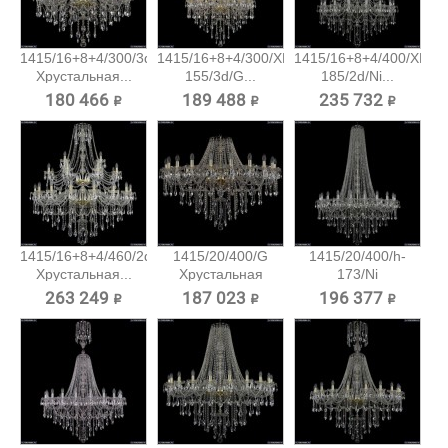
1415/16+8+4/300/3d/G
1415/16+8+4/300/XL-
1415/16+8+4/400/XL-
Хрустальная...
155/3d/G...
185/2d/Ni...
180 466 ₽
189 488 ₽
235 732 ₽
1415/16+8+4/460/2d/G
1415/20/400/G
1415/20/400/h-
Хрустальная...
Хрустальная
173/Ni
подвесная...
Хрустальная...
263 249 ₽
187 023 ₽
196 377 ₽