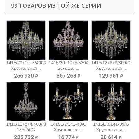
99 ТОВАРОВ ИЗ ТОЙ ЖЕ СЕРИИ
1415/20+10+5/400/G
1415/20+10+5/530/3d/G
1415/12+6+3/300/G
Хрустальная...
Большая...
Хрустальная...
256 930 ₽
357 263 ₽
129 951 ₽
1415/16+8+4/400/XL-
1415L/2/141-39/G
1415L/3/141-39/G
185/2d/G
Хрустальная...
Хрустальная...
Большая...
235 732 ₽
16 774 ₽
20 614 ₽