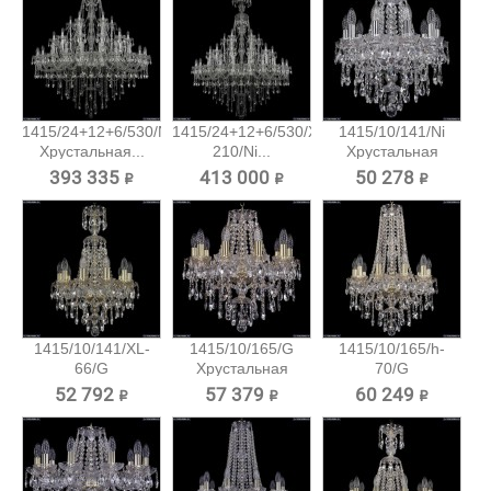
1415/24+12+6/530/Ni
1415/24+12+6/530/XL-
1415/10/141/Ni
Хрустальная...
210/Ni...
Хрустальная
подвесная...
393 335 ₽
413 000 ₽
50 278 ₽
1415/10/141/XL-
1415/10/165/G
1415/10/165/h-
66/G
Хрустальная
70/G
Хрустальная...
подвесная...
Хрустальная...
52 792 ₽
57 379 ₽
60 249 ₽