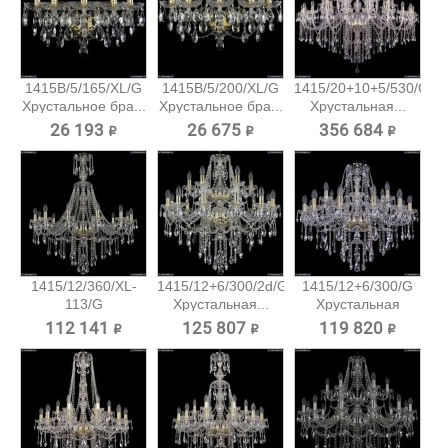
1415B/5/165/XL/G
1415B/5/200/XL/G
1415/20+10+5/530/G
Хрустальное бра...
Хрустальное бра...
Хрустальная...
26 193 ₽
26 675 ₽
356 684 ₽
1415/12/360/XL-
1415/12+6/300/2d/G
1415/12+6/300/G
113/G
Хрустальная...
Хрустальная
Хрустальная...
подвесная...
112 141 ₽
125 807 ₽
119 820 ₽