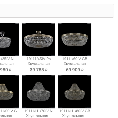
/25IV Ni
19111/45IV Pa
19111/60IV GB
тальная
Хрустальная
Хрустальная
очная...
потолочная...
потолочная...
 980 ₽
39 783 ₽
69 909 ₽
H1/60IV G
19111/H1/70IV Ni
19111/H1/80IV GB
альная...
Хрустальная...
Хрустальная...