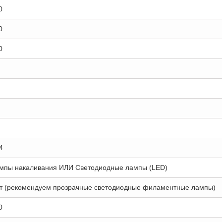
0
0
0
4
мпы накаливания ИЛИ Светодиодные лампы (LED)
т (рекомендуем прозрачные светодиодные филаментные лампы)
0