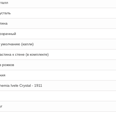
талл
усталь
тина
озрачный
 умолчанию (капли)
астина к стене (в комплекте)
з рожков
хия
hemia Ivele Crystal - 1911
уг