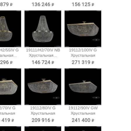
 879 ₽
136 246 ₽
156 125 ₽
H2/55IV G
19111/H2/70IV NB
19112/100IV G
альная...
Хрустальная...
Хрустальная
потолочная...
 296 ₽
146 724 ₽
271 319 ₽
2/70IV G
19112/80IV G
19112/90IV GW
тальная
Хрустальная
Хрустальная
очная...
потолочная...
потолочная...
 419 ₽
209 916 ₽
241 400 ₽