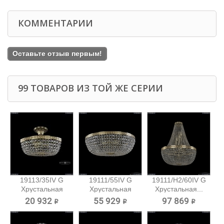
КОММЕНТАРИИ
Оставьте отзыв первым!
99 ТОВАРОВ ИЗ ТОЙ ЖЕ СЕРИИ
19113/35IV G
19111/55IV G
19111/H2/60IV G
Хрустальная
Хрустальная
Хрустальная...
потолочная...
потолочная...
20 932 ₽
55 929 ₽
97 869 ₽