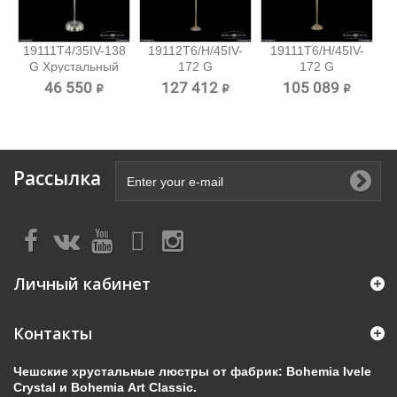
19111T4/35IV-138
19112T6/H/45IV-
19111T6/H/45IV-
G Хрустальный
172 G
172 G
торшер...
Хрустальный...
Хрустальный...
46 550 ₽
127 412 ₽
105 089 ₽
Рассылка
Личный кабинет
Контакты
Чешские хрустальные люстры от фабрик: Bohemia Ivele
Crystal и Bohemia Art Classic.