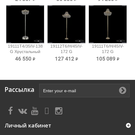
19111T4/35IV-138
19112T6/H/45IV-
19111T6/H/45IV-
G Хрустальный
172 G
172 G
торшер...
Хрустальный...
Хрустальный...
46 550 ₽
127 412 ₽
105 089 ₽
Рассылка
Личный кабинет