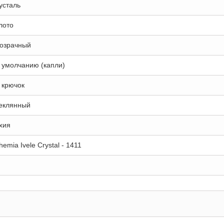
усталь
лото
озрачный
 умолчанию (капли)
 крючок
еклянный
хия
hemia Ivele Crystal - 1411