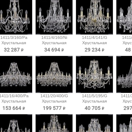
1411/3/160/Pa
1411/4/160/Ni
1411/4/141/G
1411/
Хрустальная
Хрустальная
Хрустальная
Хрус
подвесная...
подвесная...
подвесная...
подв
32 287 ₽
34 694 ₽
29 234 ₽
48
1411/16/400/Pa
1411/20/400/G
1411/5/195/G
1411/
Хрустальная
Хрустальная
Хрустальная
Хрус
подвесная...
подвесная...
подвесная...
подв
153 664 ₽
199 577 ₽
40 705 ₽
297