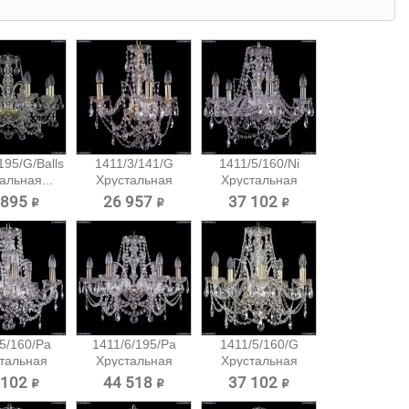
195/G/Balls
1411/3/141/G
1411/5/160/Ni
альная...
Хрустальная
Хрустальная
подвесная...
подвесная...
 895 ₽
26 957 ₽
37 102 ₽
5/160/Pa
1411/6/195/Pa
1411/5/160/G
тальная
Хрустальная
Хрустальная
есная...
подвесная...
подвесная...
 102 ₽
44 518 ₽
37 102 ₽