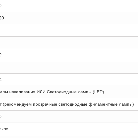
0
20
0
4
мпы накаливания ИЛИ Светодиодные лампы (LED)
т (рекомендуем прозрачные светодиодные филаментные лампы)
0
екло