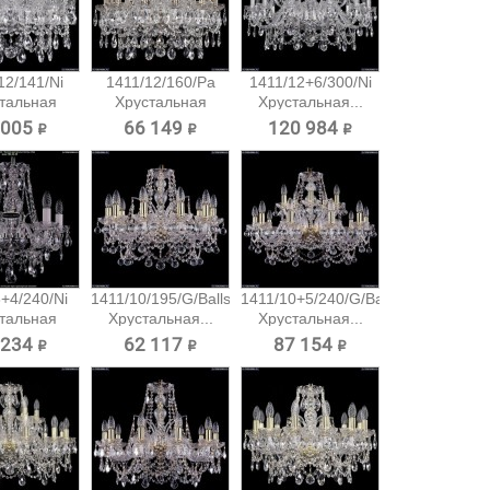
12/141/Ni
1411/12/160/Pa
1411/12+6/300/Ni
тальная
Хрустальная
Хрустальная...
есная...
подвесная...
 005 ₽
66 149 ₽
120 984 ₽
+4/240/Ni
1411/10/195/G/Balls
1411/10+5/240/G/Balls
тальная
Хрустальная...
Хрустальная...
есная...
 234 ₽
62 117 ₽
87 154 ₽