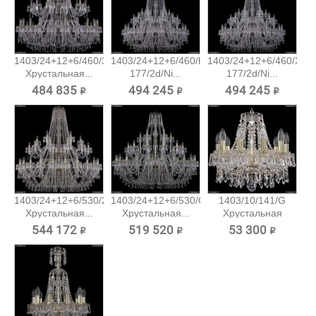
1403/24+12+6/460/3d/Pa
1403/24+12+6/460/h-
1403/24+12+6/460/XL-
Хрустальная...
177/2d/Ni...
177/2d/Ni...
484 835 ₽
494 245 ₽
494 245 ₽
1403/24+12+6/530/2d/G
1403/24+12+6/530/G
1403/10/141/G
Хрустальная...
Хрустальная...
Хрустальная
подвесная...
544 172 ₽
519 520 ₽
53 300 ₽