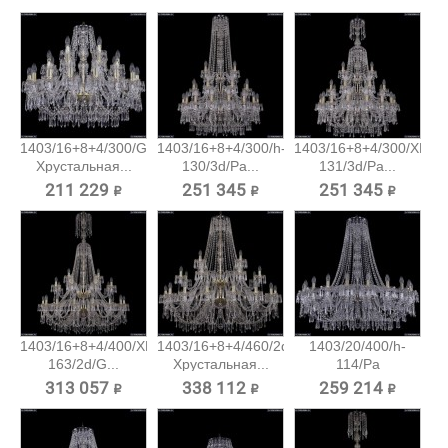
1403/16+8+4/300/G
1403/16+8+4/300/h-
1403/16+8+4/300/XL-
Хрустальная...
130/3d/Pa...
131/3d/Pa...
211 229 ₽
251 345 ₽
251 345 ₽
1403/16+8+4/400/XL-
1403/16+8+4/460/2d/G
1403/20/400/h-
163/2d/G...
Хрустальная...
114/Pa
Хрустальная...
313 057 ₽
338 112 ₽
259 214 ₽