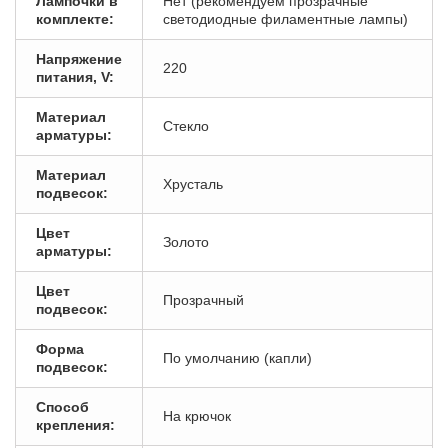
Лампочки в
Нет (рекомендуем прозрачные
комплекте:
светодиодные филаментные лампы)
Напряжение
220
питания, V:
Материал
Стекло
арматуры:
Материал
Хрусталь
подвесок:
Цвет
Золото
арматуры:
Цвет
Прозрачный
подвесок:
Форма
По умолчанию (капли)
подвесок:
Способ
На крючок
крепления: