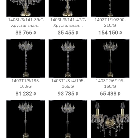
1403L/6/141-39/G
1403L/6/141-47/G
1403T1/10/300-
Хрустальная...
Хрустальная...
210/G
Хрустальный...
33 766 ₽
35 455 ₽
154 150 ₽
1403T1/8/195-
1403T1/8+4/195-
1403T2/6/195-
160/G
165/G
160/G
Хрустальный
Хрустальный...
Хрустальный
81 232 ₽
93 735 ₽
65 438 ₽
торшер...
торшер...