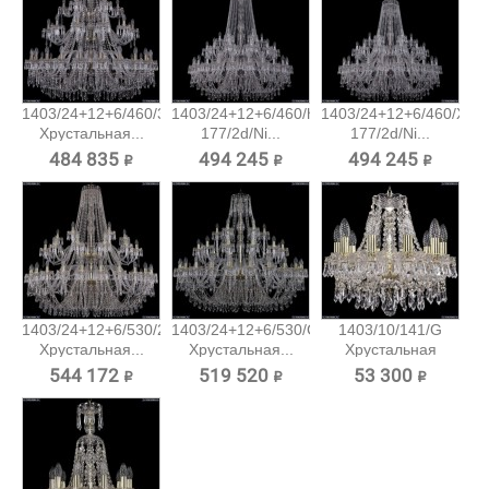
1403/24+12+6/460/3d/Pa
1403/24+12+6/460/h-
1403/24+12+6/460/XL-
Хрустальная...
177/2d/Ni...
177/2d/Ni...
484 835 ₽
494 245 ₽
494 245 ₽
1403/24+12+6/530/2d/G
1403/24+12+6/530/G
1403/10/141/G
Хрустальная...
Хрустальная...
Хрустальная
подвесная...
544 172 ₽
519 520 ₽
53 300 ₽