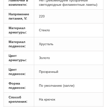
Лампочки в
Нет (рекомендуем прозрачные
комплекте:
светодиодные филаментные лампы)
Напряжение
220
питания, V:
Материал
Стекло
арматуры:
Материал
Хрусталь
подвесок:
Цвет
Золото
арматуры:
Цвет
Прозрачный
подвесок:
Форма
По умолчанию (капли)
подвесок:
Способ
На крючок
крепления: