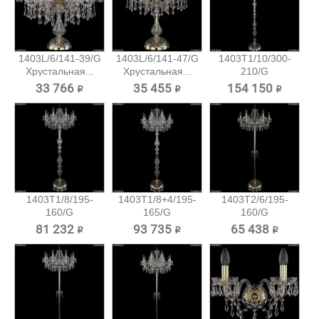
1403L/6/141-39/G
1403L/6/141-47/G
1403T1/10/300-
Хрустальная...
Хрустальная...
210/G
Хрустальный...
33 766 ₽
35 455 ₽
154 150 ₽
1403T1/8/195-
1403T1/8+4/195-
1403T2/6/195-
160/G
165/G
160/G
Хрустальный
Хрустальный...
Хрустальный
81 232 ₽
93 735 ₽
65 438 ₽
торшер...
торшер...