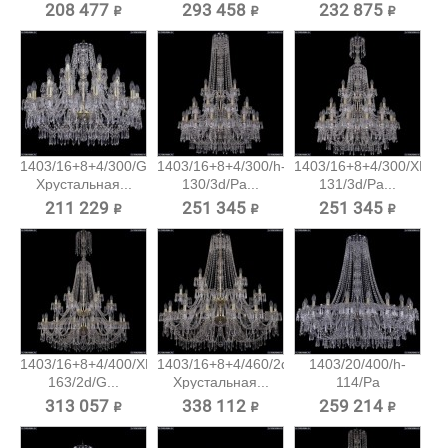
подвесная...
208 477 ₽
293 458 ₽
232 875 ₽
1403/16+8+4/300/G
1403/16+8+4/300/h-
1403/16+8+4/300/XL-
Хрустальная...
130/3d/Pa...
131/3d/Pa...
211 229 ₽
251 345 ₽
251 345 ₽
1403/16+8+4/400/XL-
1403/16+8+4/460/2d/G
1403/20/400/h-
163/2d/G...
Хрустальная...
114/Pa
Хрустальная...
313 057 ₽
338 112 ₽
259 214 ₽