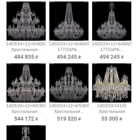
1403/24+12+6/460/3d/Pa
1403/24+12+6/460/h-
1403/24+12+6/460/XL-
Хрустальная...
177/2d/Ni...
177/2d/Ni...
484 835 ₽
494 245 ₽
494 245 ₽
1403/24+12+6/530/2d/G
1403/24+12+6/530/G
1403/10/141/G
Хрустальная...
Хрустальная...
Хрустальная
подвесная...
544 172 ₽
519 520 ₽
53 300 ₽