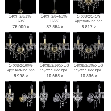
1403T2/8/195-
1403T2/8+4/195-
1403B/2/141/G
160/G
165/G
Хрустальное бра
Хрустальный
Хрустальный...
Bohemia...
75 000 ₽
87 554 ₽
8 817 ₽
торшер...
1403B/2/160/G
1403B/2/160/XL/G
1403B/2/195/XL/G
Хрустальное бра
Хрустальное бра...
Хрустальное бра...
Bohemia...
8 998 ₽
10 655 ₽
10 836 ₽