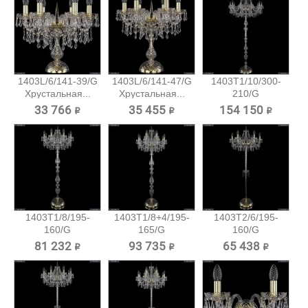
1403L/6/141-39/G
1403L/6/141-47/G
1403T1/10/300-
Хрустальная...
Хрустальная...
210/G
Хрустальный...
33 766 ₽
35 455 ₽
154 150 ₽
1403T1/8/195-
1403T1/8+4/195-
1403T2/6/195-
160/G
165/G
160/G
Хрустальный
Хрустальный...
Хрустальный
81 232 ₽
93 735 ₽
65 438 ₽
торшер...
торшер...