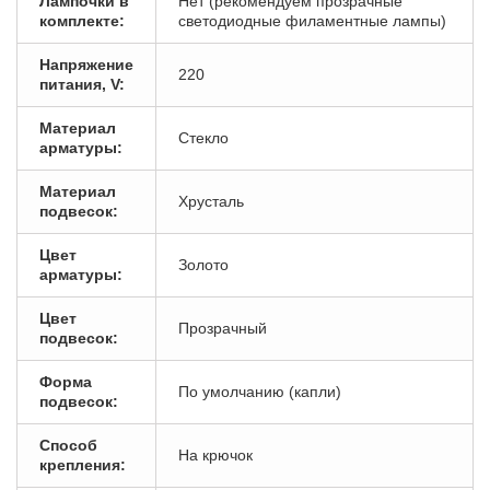
Лампочки в
Нет (рекомендуем прозрачные
комплекте:
светодиодные филаментные лампы)
Напряжение
220
питания, V:
Материал
Стекло
арматуры:
Материал
Хрусталь
подвесок:
Цвет
Золото
арматуры:
Цвет
Прозрачный
подвесок:
Форма
По умолчанию (капли)
подвесок:
Способ
На крючок
крепления: