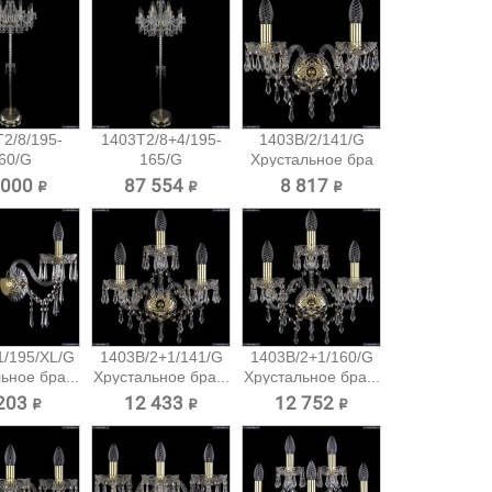
2/8/195-
1403T2/8+4/195-
1403B/2/141/G
60/G
165/G
Хрустальное бра
тальный
Хрустальный...
Bohemia...
 000 ₽
87 554 ₽
8 817 ₽
шер...
1/195/XL/G
1403B/2+1/141/G
1403B/2+1/160/G
ьное бра...
Хрустальное бра...
Хрустальное бра...
203 ₽
12 433 ₽
12 752 ₽