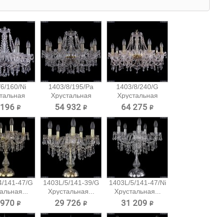
6/160/Ni
1403/8/195/Pa
1403/8/240/G
тальная
Хрустальная
Хрустальная
есная...
подвесная...
подвесная...
 196 ₽
54 932 ₽
64 275 ₽
4/141-47/G
1403L/5/141-39/G
1403L/5/141-47/Ni
альная...
Хрустальная...
Хрустальная...
 970 ₽
29 726 ₽
31 209 ₽