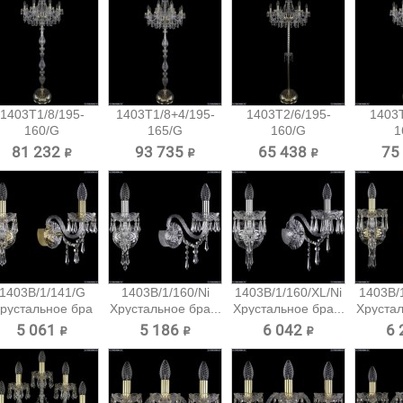
1403T1/8/195-
1403T1/8+4/195-
1403T2/6/195-
1403T
160/G
165/G
160/G
1
Хрустальный
Хрустальный...
Хрустальный
Хрус
81 232 ₽
93 735 ₽
65 438 ₽
75
торшер...
торшер...
тор
1403B/1/141/G
1403B/1/160/Ni
1403B/1/160/XL/Ni
1403B/
рустальное бра
Хрустальное бра...
Хрустальное бра...
Хрустал
Bohemia...
5 061 ₽
5 186 ₽
6 042 ₽
6 