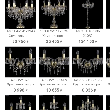
1403L/6/141-39/G
1403L/6/141-47/G
1403T1/10/300-
Хрустальная...
Хрустальная...
210/G
Хрустальный...
33 766 ₽
35 455 ₽
154 150 ₽
1403B/2/160/G
1403B/2/160/XL/G
1403B/2/195/XL/G
Хрустальное бра
Хрустальное бра...
Хрустальное бра...
Х
Bohemia...
8 998 ₽
10 655 ₽
10 836 ₽