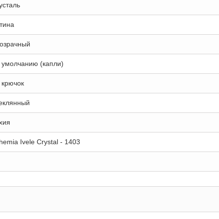
усталь
тина
озрачный
 умолчанию (капли)
 крючок
еклянный
хия
hemia Ivele Crystal - 1403