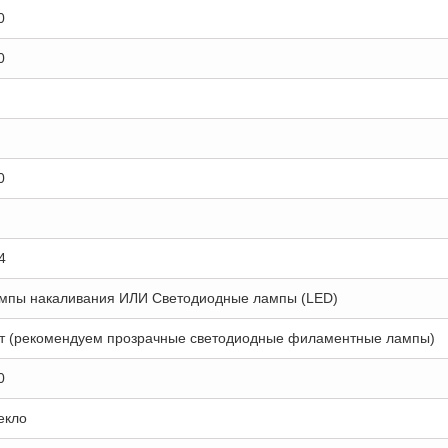
0
0
0
4
мпы накаливания ИЛИ Светодиодные лампы (LED)
т (рекомендуем прозрачные светодиодные филаментные лампы)
0
екло