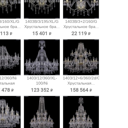
3/160/XL/G
1403B/3/195/XL/G
1403B/3+2/160/G
ьное бра...
Хрустальное бра...
Хрустальное бра...
 113 ₽
15 401 ₽
22 119 ₽
12/360/Ni
1403/12/360/XL-
1403/12+6/360/2d/G
тальная
100/Ni
Хрустальная...
есная...
Хрустальная...
 478 ₽
123 352 ₽
158 564 ₽