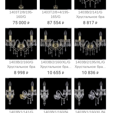
1403T2/8/195-
1403T2/8+4/195-
1403B/2/141/G
160/G
165/G
Хрустальное бра
Хрустальный
Хрустальный...
Bohemia...
75 000 ₽
87 554 ₽
8 817 ₽
торшер...
1403B/2/160/G
1403B/2/160/XL/G
1403B/2/195/XL/G
Хрустальное бра
Хрустальное бра...
Хрустальное бра...
Bohemia...
8 998 ₽
10 655 ₽
10 836 ₽
1403B/1/141/G
1403B/1/160/Ni
1403B/1/160/XL/Ni