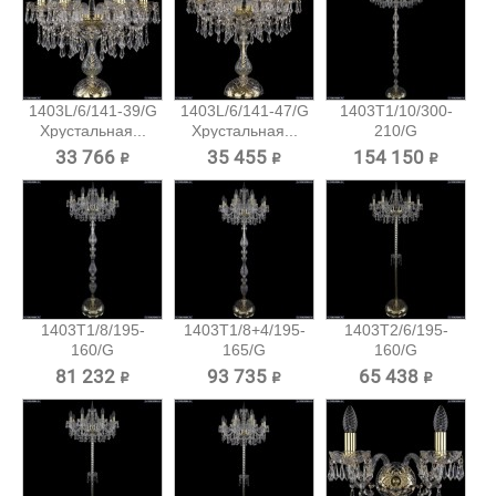
1403L/6/141-39/G
1403L/6/141-47/G
1403T1/10/300-
Хрустальная...
Хрустальная...
210/G
Хрустальный...
33 766 ₽
35 455 ₽
154 150 ₽
1403T1/8/195-
1403T1/8+4/195-
1403T2/6/195-
160/G
165/G
160/G
Хрустальный
Хрустальный...
Хрустальный
81 232 ₽
93 735 ₽
65 438 ₽
торшер...
торшер...