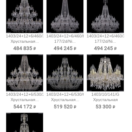
1403/24+12+6/460/3d/Pa
1403/24+12+6/460/h-
1403/24+12+6/460/XL-
Хрустальная...
177/2d/Ni...
177/2d/Ni...
484 835 ₽
494 245 ₽
494 245 ₽
1403/24+12+6/530/2d/G
1403/24+12+6/530/G
1403/10/141/G
Хрустальная...
Хрустальная...
Хрустальная
подвесная...
544 172 ₽
519 520 ₽
53 300 ₽