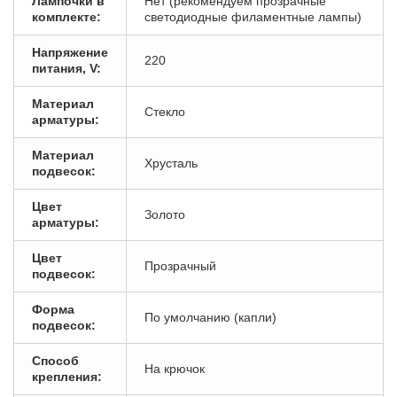
Лампочки в
Нет (рекомендуем прозрачные
комплекте:
светодиодные филаментные лампы)
Напряжение
220
питания, V:
Материал
Стекло
арматуры:
Материал
Хрусталь
подвесок:
Цвет
Золото
арматуры:
Цвет
Прозрачный
подвесок:
Форма
По умолчанию (капли)
подвесок:
Способ
На крючок
крепления: