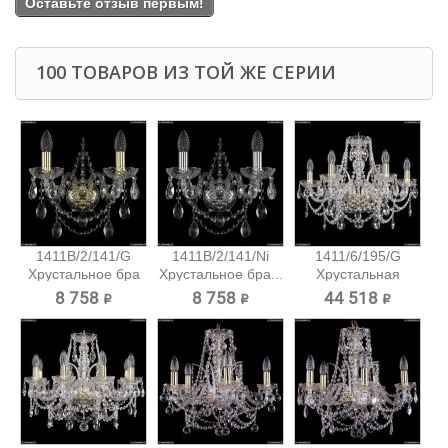
Оставьте отзыв первым!
100 ТОВАРОВ ИЗ ТОЙ ЖЕ СЕРИИ
1411B/2/141/G
1411B/2/141/Ni
1411/6/195/G
Хрустальное бра
Хрустальное бра...
Хрустальная
Bohemia...
подвесная...
8 758 ₽
8 758 ₽
44 518 ₽