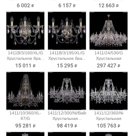
Bohemia...
6 002 ₽
6 157 ₽
12 663 ₽
1411B/3/160/XL/G
1411B/3/195/XL/G
1411/24/530/G
Хрустальное бра...
Хрустальное бра...
Хрустальная
подвесная...
15 011 ₽
15 295 ₽
297 427 ₽
1411/10/360/XL-
1411/12/300/Ni/Balls
1411/12/360/Ni
87/G
Хрустальная...
Хрустальная
Хрустальная...
подвесная...
95 281 ₽
98 419 ₽
105 763 ₽