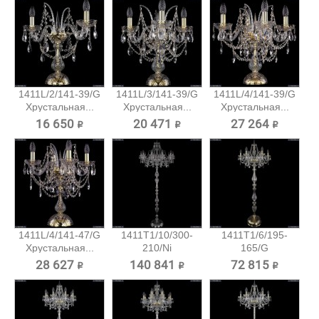
1411L/2/141-39/G
1411L/3/141-39/G
1411L/4/141-39/G
Хрустальная...
Хрустальная...
Хрустальная...
16 650 ₽
20 471 ₽
27 264 ₽
1411L/4/141-47/G
1411T1/10/300-
1411T1/6/195-
Хрустальная...
210/Ni
165/G
Хрустальный...
Хрустальный
28 627 ₽
140 841 ₽
72 815 ₽
торшер...