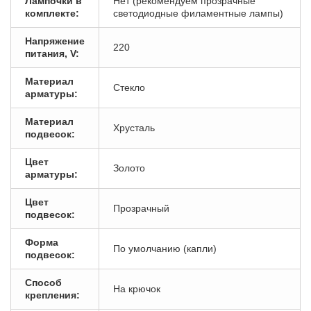
Лампочки в
Нет (рекомендуем прозрачные
комплекте:
светодиодные филаментные лампы)
Напряжение
220
питания, V:
Материал
Стекло
арматуры:
Материал
Хрусталь
подвесок:
Цвет
Золото
арматуры:
Цвет
Прозрачный
подвесок:
Форма
По умолчанию (капли)
подвесок:
Способ
На крючок
крепления: