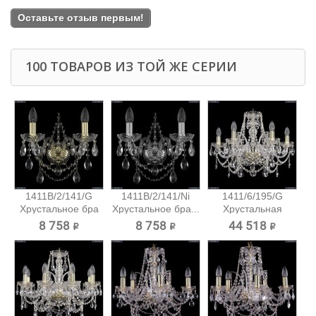
Оставьте отзыв первым!
100 ТОВАРОВ ИЗ ТОЙ ЖЕ СЕРИИ
1411B/2/141/G
1411B/2/141/Ni
1411/6/195/G
Хрустальное бра
Хрустальное бра...
Хрустальная
Bohemia...
подвесная...
8 758 ₽
8 758 ₽
44 518 ₽