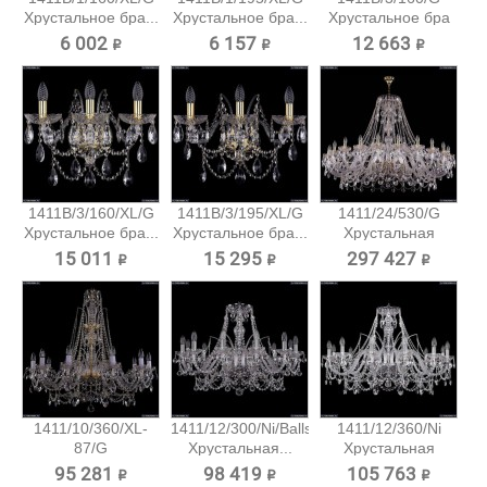
Хрустальное бра...
Хрустальное бра...
Хрустальное бра
Bohemia...
6 002 ₽
6 157 ₽
12 663 ₽
1411B/3/160/XL/G
1411B/3/195/XL/G
1411/24/530/G
Хрустальное бра...
Хрустальное бра...
Хрустальная
подвесная...
15 011 ₽
15 295 ₽
297 427 ₽
1411/10/360/XL-
1411/12/300/Ni/Balls
1411/12/360/Ni
87/G
Хрустальная...
Хрустальная
Хрустальная...
подвесная...
95 281 ₽
98 419 ₽
105 763 ₽