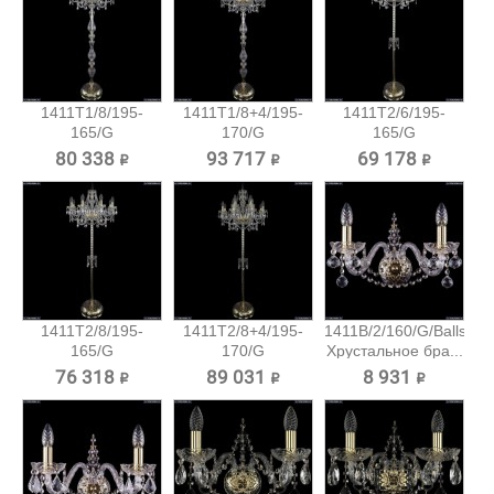
1411T1/8/195-
1411T1/8+4/195-
1411T2/6/195-
165/G
170/G
165/G
Хрустальный
Хрустальный...
Хрустальный
80 338 ₽
93 717 ₽
69 178 ₽
торшер...
торшер...
1411T2/8/195-
1411T2/8+4/195-
1411B/2/160/G/Balls
165/G
170/G
Хрустальное бра...
Хрустальный
Хрустальный...
76 318 ₽
89 031 ₽
8 931 ₽
торшер...