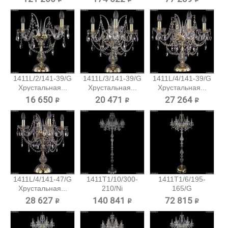
1411L/2/141-39/G
1411L/3/141-39/G
1411L/4/141-39/G
Хрустальная...
Хрустальная...
Хрустальная...
16 650 ₽
20 471 ₽
27 264 ₽
1411L/4/141-47/G
1411T1/10/300-
1411T1/6/195-
Хрустальная...
210/Ni
165/G
Хрустальный...
Хрустальный
28 627 ₽
140 841 ₽
72 815 ₽
торшер...