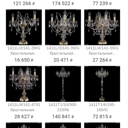
подвесная...
подвесная...
121 266 ₽
174 522 ₽
77 239 ₽
1411L/2/141-39/G
1411L/3/141-39/G
1411L/4/141-39/G
Хрустальная...
Хрустальная...
Хрустальная...
16 650 ₽
20 471 ₽
27 264 ₽
1411L/4/141-47/G
1411T1/10/300-
1411T1/6/195-
Хрустальная...
210/Ni
165/G
Хрустальный...
Хрустальный
28 627 ₽
140 841 ₽
72 815 ₽
торшер...