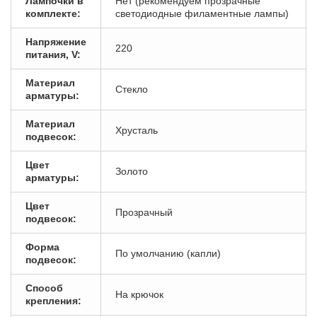
Лампочки в
Нет (рекомендуем прозрачные
комплекте:
светодиодные филаментные лампы)
Напряжение
220
питания, V:
Материал
Стекло
арматуры:
Материал
Хрусталь
подвесок:
Цвет
Золото
арматуры:
Цвет
Прозрачный
подвесок:
Форма
По умолчанию (капли)
подвесок:
Способ
На крючок
крепления: