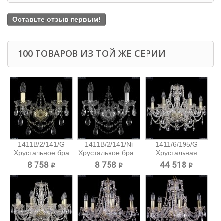
Оставьте отзыв первым!
100 ТОВАРОВ ИЗ ТОЙ ЖЕ СЕРИИ
1411B/2/141/G
1411B/2/141/Ni
1411/6/195/G
Хрустальное бра
Хрустальное бра...
Хрустальная
Bohemia...
подвесная...
8 758 ₽
8 758 ₽
44 518 ₽