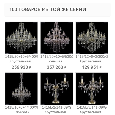
100 ТОВАРОВ ИЗ ТОЙ ЖЕ СЕРИИ
1415/20+10+5/400/G
1415/20+10+5/530/3d/G
1415/12+6+3/300/G
Хрустальная...
Большая...
Хрустальная...
256 930 ₽
357 263 ₽
129 951 ₽
1415/16+8+4/400/XL-
1415L/2/141-39/G
1415L/3/141-39/G
185/2d/G
Хрустальная...
Хрустальная...