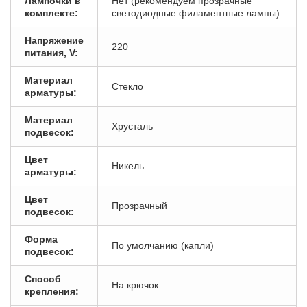
Лампочки в
Нет (рекомендуем прозрачные
комплекте:
светодиодные филаментные лампы)
Напряжение
220
питания, V:
Материал
Стекло
арматуры:
Материал
Хрусталь
подвесок:
Цвет
Никель
арматуры:
Цвет
Прозрачный
подвесок:
Форма
По умолчанию (капли)
подвесок:
Способ
На крючок
крепления: