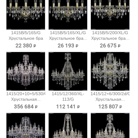
1415B/5/165/G
1415B/5/165/XL/G
1415B/5/200/XL/G
Хрустальное бра
Хрустальное бра...
Хрустальное бра...
Bohemia...
22 380 ₽
26 193 ₽
26 675 ₽
1415/20+10+5/530/G
1415/12/360/XL-
1415/12+6/300/2d/G
Хрустальная...
113/G
Хрустальная...
Хрустальная...
356 684 ₽
112 141 ₽
125 807 ₽