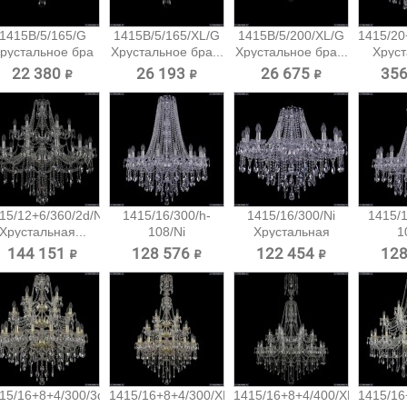
1415B/5/165/G
1415B/5/165/XL/G
1415B/5/200/XL/G
1415/20
рустальное бра
Хрустальное бра...
Хрустальное бра...
Хруст
Bohemia...
22 380 ₽
26 193 ₽
26 675 ₽
356
15/12+6/360/2d/Ni
1415/16/300/h-
1415/16/300/Ni
1415/1
Хрустальная...
108/Ni
Хрустальная
1
Хрустальная...
подвесная...
Хруст
144 151 ₽
128 576 ₽
122 454 ₽
128
15/16+8+4/300/3d/G
1415/16+8+4/300/XL-
1415/16+8+4/400/XL-
1415/16