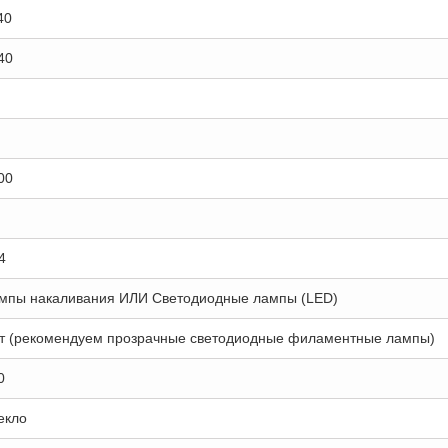
40
40
00
4
мпы накаливания ИЛИ Светодиодные лампы (LED)
т (рекомендуем прозрачные светодиодные филаментные лампы)
0
екло