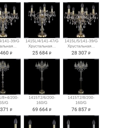
4/141-39/G
1415L/4/141-47/G
1415L/5/141-39/G
альная...
Хрустальная...
Хрустальная...
 460 ₽
25 684 ₽
28 307 ₽
/8+4/200-
1415T2/6/200-
1415T2/8/200-
65/G
160/G
160/G
альный...
Хрустальный
Хрустальный
 371 ₽
69 664 ₽
76 857 ₽
торшер...
торшер...