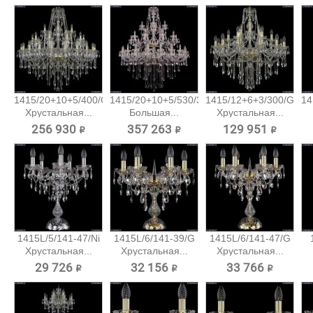
1415/20+10+5/400/G
1415/20+10+5/530/3d/G
1415/12+6+3/300/G
14
Хрустальная...
Большая...
Хрустальная...
256 930 ₽
357 263 ₽
129 951 ₽
1415L/5/141-47/Ni
1415L/6/141-39/G
1415L/6/141-47/G
Хрустальная...
Хрустальная...
Хрустальная...
29 726 ₽
32 156 ₽
33 766 ₽