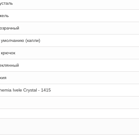
усталь
кель
озрачный
 умолчанию (капли)
 крючок
еклянный
хия
hemia Ivele Crystal - 1415