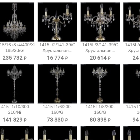
15/16+8+4/400/XL-
1415L/2/141-39/G
1415L/3/141-39/G
1415L/
185/2d/G
Хрустальная...
Хрустальная...
Хруст
Большая...
235 732 ₽
16 774 ₽
20 614 ₽
24
1415T1/10/300-
1415T1/6/200-
1415T1/8/200-
1415T1
210/Ni
160/G
160/G
1
Хрустальный...
Хрустальный
Хрустальный
Хруст
141 829 ₽
73 330 ₽
80 898 ₽
94
торшер...
торшер...