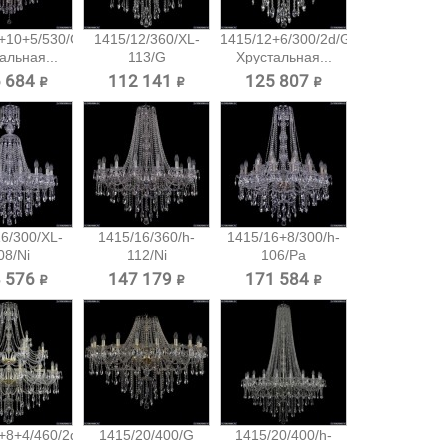
+10+5/530/G
1415/12/360/XL-
1415/12+6/300/2d/G
альная...
113/G
Хрустальная...
Хрустальная...
 684 ₽
112 141 ₽
125 807 ₽
6/300/XL-
1415/16/360/h-
1415/16+8/300/h-
08/Ni
112/Ni
106/Pa
альная...
Хрустальная...
Хрустальная...
 576 ₽
147 179 ₽
171 584 ₽
+8+4/460/2d/G
1415/20/400/G
1415/20/400/h-