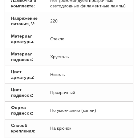
Лампочки в
Нет (рекомендуем прозрачные
комплекте:
светодиодные филаментные лампы)
Напряжение
220
питания, V:
Материал
Стекло
арматуры:
Материал
Хрусталь
подвесок:
Цвет
Никель
арматуры:
Цвет
Прозрачный
подвесок:
Форма
По умолчанию (капли)
подвесок:
Способ
На крючок
крепления: