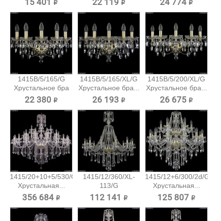
15 401 ₽
22 119 ₽
24 774 ₽
1415B/5/165/G
1415B/5/165/XL/G
1415B/5/200/XL/G
Хрустальное бра
Хрустальное бра...
Хрустальное бра...
Bohemia...
22 380 ₽
26 193 ₽
26 675 ₽
1415/20+10+5/530/G
1415/12/360/XL-
1415/12+6/300/2d/G
Хрустальная...
113/G
Хрустальная...
Хрустальная...
356 684 ₽
112 141 ₽
125 807 ₽