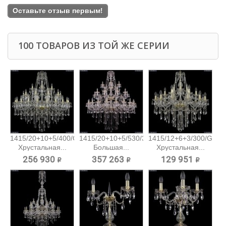
Оставьте отзыв первым!
100 ТОВАРОВ ИЗ ТОЙ ЖЕ СЕРИИ
1415/20+10+5/400/G
1415/20+10+5/530/3d/G
1415/12+6+3/300/G
Хрустальная...
Большая...
Хрустальная...
256 930 ₽
357 263 ₽
129 951 ₽