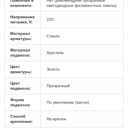
Лампочки в
Нет (рекомендуем прозрачные
комплекте:
светодиодные филаментные лампы)
Напряжение
220
питания, V:
Материал
Стекло
арматуры:
Материал
Хрусталь
подвесок:
Цвет
Золото
арматуры:
Цвет
Прозрачный
подвесок:
Форма
По умолчанию (капли)
подвесок:
Способ
На крючок
крепления: