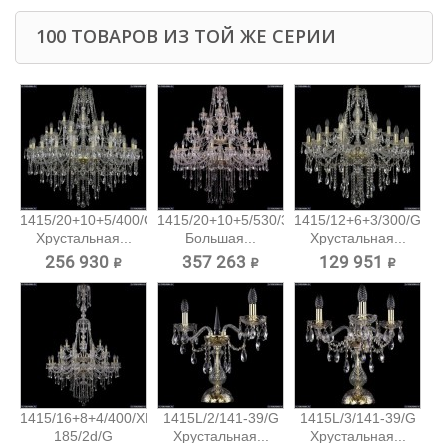
100 ТОВАРОВ ИЗ ТОЙ ЖЕ СЕРИИ
1415/20+10+5/400/G
1415/20+10+5/530/3d/G
1415/12+6+3/300/G
Хрустальная...
Большая...
Хрустальная...
256 930 ₽
357 263 ₽
129 951 ₽
1415/16+8+4/400/XL-
1415L/2/141-39/G
1415L/3/141-39/G
185/2d/G
Хрустальная...
Хрустальная...