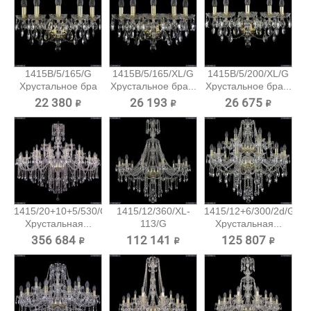
1415B/5/165/G
1415B/5/165/XL/G
1415B/5/200/XL/G
Хрустальное бра
Хрустальное бра...
Хрустальное бра...
Bohemia...
22 380 ₽
26 193 ₽
26 675 ₽
1415/20+10+5/530/G
1415/12/360/XL-
1415/12+6/300/2d/G
Хрустальная...
113/G
Хрустальная...
Хрустальная...
356 684 ₽
112 141 ₽
125 807 ₽