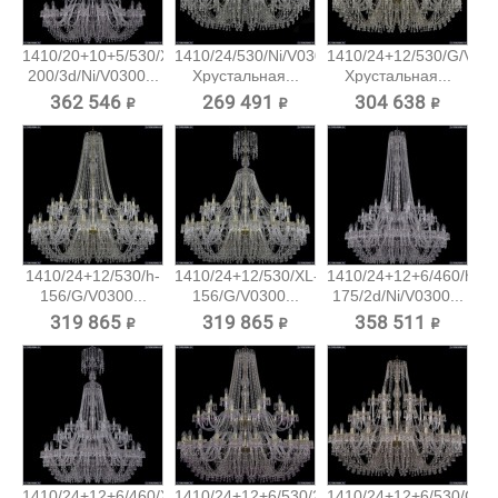
1410/20+10+5/530/XL-
1410/24/530/Ni/V0300
1410/24+12/530/G/V03
200/3d/Ni/V0300...
Хрустальная...
Хрустальная...
362 546 ₽
269 491 ₽
304 638 ₽
1410/24+12/530/h-
1410/24+12/530/XL-
1410/24+12+6/460/h-
156/G/V0300...
156/G/V0300...
175/2d/Ni/V0300...
319 865 ₽
319 865 ₽
358 511 ₽
1410/24+12+6/460/XL-
1410/24+12+6/530/2d/G/V7010...
1410/24+12+6/530/G/V