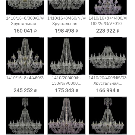
1410/16+8/360/G/V0300
1410/16+8/460/Ni/V0300
1410/16+8+4/400/XL-
Хрустальная...
Хрустальная...
162/2d/G/V7010...
160 041 ₽
198 498 ₽
223 922 ₽
1410/16+8+4/460/2d/G/V7010...
1410/20/400/h-
1410/20/400/Ni/V0300
130/Ni/V0300...
Хрустальная...
245 252 ₽
175 343 ₽
166 994 ₽