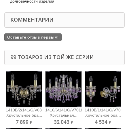
долговечности изделия.
КОММЕНТАРИИ
Оставьте отзыв первым!
99 ТОВАРОВ ИЗ ТОЙ ЖЕ СЕРИИ
1410B/2/141/G/V0300
1410/6/141/G/V7010
1410B/1/141/G/V7010
Хрустальное бра...
Хрустальная...
Хрустальное бра...
7 899 ₽
32 043 ₽
4 534 ₽