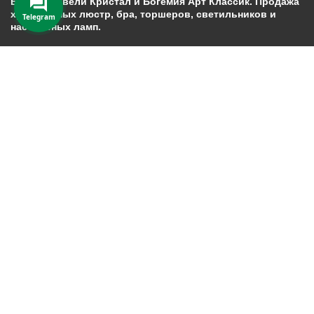
Богемия Ивели Кристал и Богемия Арт Классик. Продажа
хрустальных люстр, бра, торшеров, светильников и
Telegram
настольных ламп.