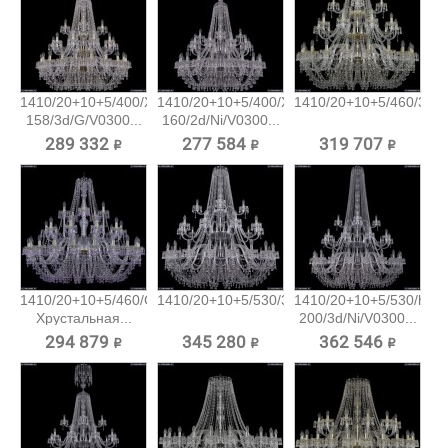
1410/20+10+5/400/XL-
1410/20+10+5/400/XL-
1410/20+10+5/460/3d/G
158/3d/G/V0300...
160/2d/Ni/V0300...
289 332 ₽
277 584 ₽
319 707 ₽
1410/20+10+5/460/G/V7010
1410/20+10+5/530/3d/Ni/V0300...
1410/20+10+5/530/h-
Хрустальная...
200/3d/Ni/V0300...
294 879 ₽
345 280 ₽
362 546 ₽