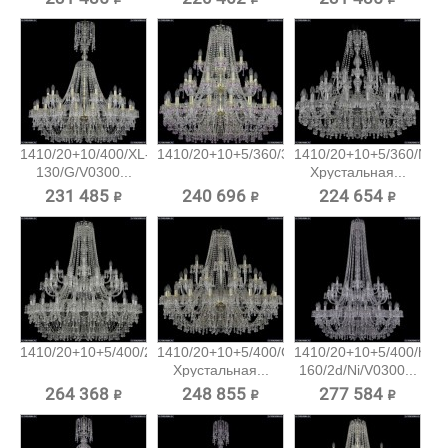
1410/20+10/400/XL-
1410/20+10+5/360/3d/G/V7010...
1410/20+10+5/360/Ni/V
130/G/V0300...
Хрустальная...
231 485 ₽
240 696 ₽
224 654 ₽
1410/20+10+5/400/2d/Ni/V0300...
1410/20+10+5/400/G/V0300
1410/20+10+5/400/h-
Хрустальная...
160/2d/Ni/V0300...
264 368 ₽
248 855 ₽
277 584 ₽