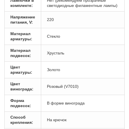
Лампочки в
Нет (рекомендуем прозрачные
комплекте:
светодиодные филаментные лампы)
Напряжение
220
питания, V:
Материал
Стекло
арматуры:
Материал
Хрусталь
подвесок:
Цвет
Золото
арматуры:
Цвет
Розовый (V7010)
винограда:
Форма
В форме винограда
подвесок:
Способ
На крючок
крепления: