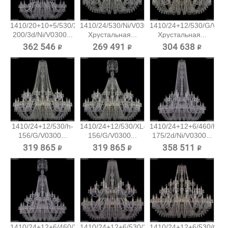
1410/20+10+5/530/XL-
1410/24/530/Ni/V0300
1410/24+12/530/G/V03
200/3d/Ni/V0300...
Хрустальная...
Хрустальная...
362 546 ₽
269 491 ₽
304 638 ₽
1410/24+12/530/h-
1410/24+12/530/XL-
1410/24+12+6/460/h-
156/G/V0300...
156/G/V0300...
175/2d/Ni/V0300...
319 865 ₽
319 865 ₽
358 511 ₽
1410/24+12+6/460/XL-
1410/24+12+6/530/2d/G/V7010...
1410/24+12+6/530/G/V