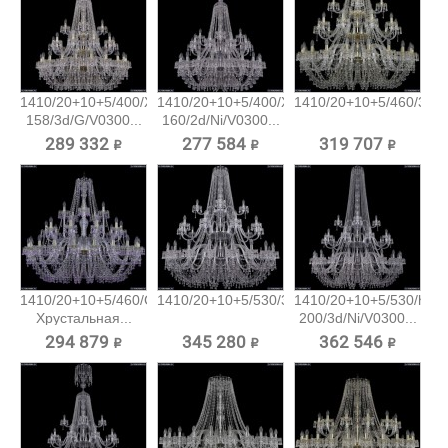
1410/20+10+5/400/XL-
1410/20+10+5/400/XL-
1410/20+10+5/460/3d/G
158/3d/G/V0300...
160/2d/Ni/V0300...
289 332 ₽
277 584 ₽
319 707 ₽
1410/20+10+5/460/G/V7010
1410/20+10+5/530/3d/Ni/V0300...
1410/20+10+5/530/h-
Хрустальная...
200/3d/Ni/V0300...
294 879 ₽
345 280 ₽
362 546 ₽