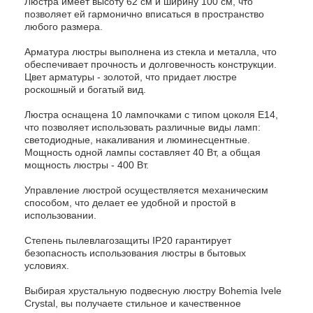
Люстра имеет высоту 62 см и ширину 100 см, что
позволяет ей гармонично вписаться в пространство
любого размера.
Арматура люстры выполнена из стекла и металла, что
обеспечивает прочность и долговечность конструкции.
Цвет арматуры - золотой, что придает люстре
роскошный и богатый вид.
Люстра оснащена 10 лампочками с типом цоколя E14,
что позволяет использовать различные виды ламп:
светодиодные, накаливания и люминесцентные.
Мощность одной лампы составляет 40 Вт, а общая
мощность люстры - 400 Вт.
Управление люстрой осуществляется механическим
способом, что делает ее удобной и простой в
использовании.
Степень пылевлагозащиты IP20 гарантирует
безопасность использования люстры в бытовых
условиях.
Выбирая хрустальную подвесную люстру Bohemia Ivele
Crystal, вы получаете стильное и качественное