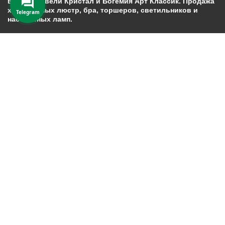
Богемия Ивели Кристал и Богемия Арт Классик. Продажа
хрустальных люстр, бра, торшеров, светильников и
Telegram
настольных ламп.