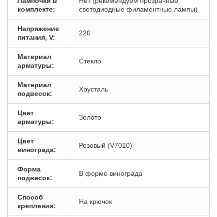
Лампочки в
Нет (рекомендуем прозрачные
комплекте:
светодиодные филаментные лампы)
Напряжение
220
питания, V:
Материал
Стекло
арматуры:
Материал
Хрусталь
подвесок:
Цвет
Золото
арматуры:
Цвет
Розовый (V7010)
винограда:
Форма
В форме винограда
подвесок:
Способ
На крючок
крепления: