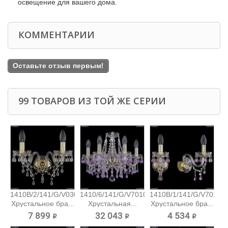
освещение для вашего дома.
КОММЕНТАРИИ
Оставьте отзыв первым!
99 ТОВАРОВ ИЗ ТОЙ ЖЕ СЕРИИ
1410B/2/141/G/V0300
1410/6/141/G/V7010
1410B/1/141/G/V7010
Хрустальное бра...
Хрустальная...
Хрустальное бра...
7 899 ₽
32 043 ₽
4 534 ₽