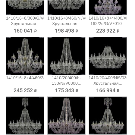
1410/16+8/360/G/V0300
1410/16+8/460/Ni/V0300
1410/16+8+4/400/XL-
Хрустальная...
Хрустальная...
162/2d/G/V7010...
160 041 ₽
198 498 ₽
223 922 ₽
1410/16+8+4/460/2d/G/V7010...
1410/20/400/h-
1410/20/400/Ni/V0300
130/Ni/V0300...
Хрустальная...
245 252 ₽
175 343 ₽
166 994 ₽