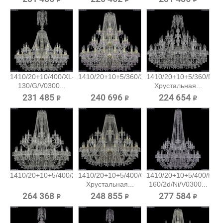
1410/20+10/400/XL-
1410/20+10+5/360/3d/G/V7010...
1410/20+10+5/360/Ni/V
130/G/V0300...
Хрустальная...
231 485 ₽
240 696 ₽
224 654 ₽
1410/20+10+5/400/2d/Ni/V0300...
1410/20+10+5/400/G/V0300
1410/20+10+5/400/h-
Хрустальная...
160/2d/Ni/V0300...
264 368 ₽
248 855 ₽
277 584 ₽