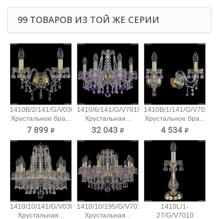
99 ТОВАРОВ ИЗ ТОЙ ЖЕ СЕРИИ
1410B/2/141/G/V0300
1410/6/141/G/V7010
1410B/1/141/G/V7010
Хрустальное бра...
Хрустальная...
Хрустальное бра...
7 899 ₽
32 043 ₽
4 534 ₽
1410/10/141/G/V0300
1410/10/195/G/V7010
1410L/1-
Хрустальная...
Хрустальная...
27/G/V7010