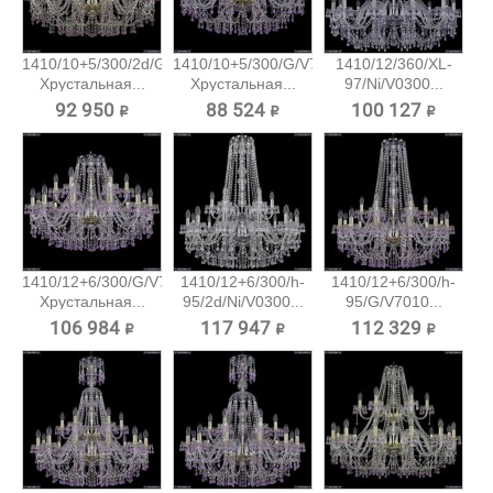
1410/10+5/300/2d/G/V7010
1410/10+5/300/G/V7010
1410/12/360/XL-
Хрустальная...
Хрустальная...
97/Ni/V0300...
92 950 ₽
88 524 ₽
100 127 ₽
1410/12+6/300/G/V7010
1410/12+6/300/h-
1410/12+6/300/h-
Хрустальная...
95/2d/Ni/V0300...
95/G/V7010...
106 984 ₽
117 947 ₽
112 329 ₽