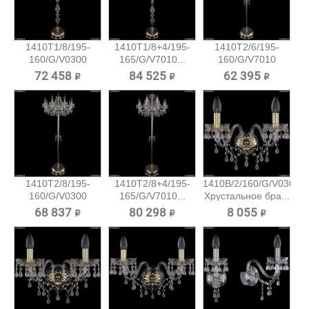
1410T1/8/195-
1410T1/8+4/195-
1410T2/6/195-
160/G/V0300
165/G/V7010...
160/G/V7010
Хрустальный...
Хрустальный...
72 458 ₽
84 525 ₽
62 395 ₽
1410T2/8/195-
1410T2/8+4/195-
1410B/2/160/G/V0300
160/G/V0300
165/G/V7010...
Хрустальное бра...
Хрустальный...
68 837 ₽
80 298 ₽
8 055 ₽