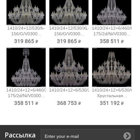
1410/24+12/530/h-
1410/24+12/530/XL-
1410/24+12+6/460/h-
156/G/V0300...
156/G/V0300...
175/2d/Ni/V0300...
319 865 ₽
319 865 ₽
358 511 ₽
1410/24+12+6/460/XL-
1410/24+12+6/530/2d/G/V7010...
1410/24+12+6/530/G/V
175/2d/Ni/V0300...
Хрустальная...
358 511 ₽
368 753 ₽
351 192 ₽
Рассылка