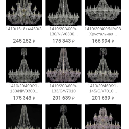
1410/16+8+4/460/2d/G/V7010...
1410/20/400/h-
1410/20/400/Ni/V0300
130/Ni/V0300...
Хрустальная...
245 252 ₽
175 343 ₽
166 994 ₽
1410/20/400/XL-
1410/20/460/h-
1410/20/460/XL-
130/Ni/V0300...
133/G/V7010
145/G/V7010...
Хрустальная...
175 343 ₽
201 639 ₽
201 639 ₽