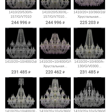
1410/20/530/h-
1410/20/530/XL-
1410/20+10/360/2d/G/
157/G/V7010
157/G/V7010...
Хрустальная...
Хрустальная...
244 996 ₽
244 996 ₽
225 203 ₽
1410/20+10/400/2d/Ni/V0300...
1410/20+10/400/G/V7010
1410/20+10/400/h-
Хрустальная...
130/G/V0300...
231 485 ₽
220 462 ₽
231 485 ₽
1410/20+10/400/XL-
1410/20+10+5/360/3d/G/V7010...
1410/20+10+5/360/Ni/V