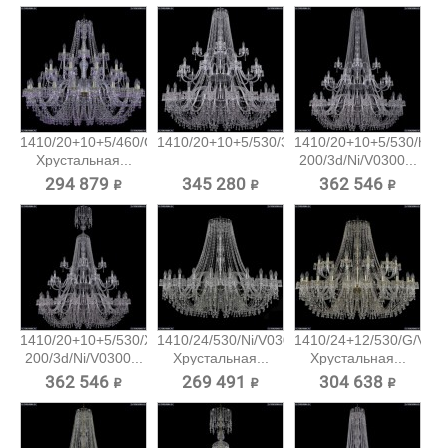
1410/20+10+5/460/G/V7010
1410/20+10+5/530/3d/Ni/V0300...
1410/20+10+5/530/h-
Хрустальная...
200/3d/Ni/V0300...
294 879 ₽
345 280 ₽
362 546 ₽
1410/20+10+5/530/XL-
1410/24/530/Ni/V0300
1410/24+12/530/G/V03
200/3d/Ni/V0300...
Хрустальная...
Хрустальная...
362 546 ₽
269 491 ₽
304 638 ₽