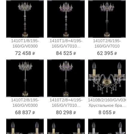
1410T1/8/195-
1410T1/8+4/195-
1410T2/6/195-
160/G/V0300
165/G/V7010...
160/G/V7010
Хрустальный...
Хрустальный...
72 458 ₽
84 525 ₽
62 395 ₽
1410T2/8/195-
1410T2/8+4/195-
1410B/2/160/G/V0300
160/G/V0300
165/G/V7010...
Хрустальное бра...
Хрустальный...
68 837 ₽
80 298 ₽
8 055 ₽