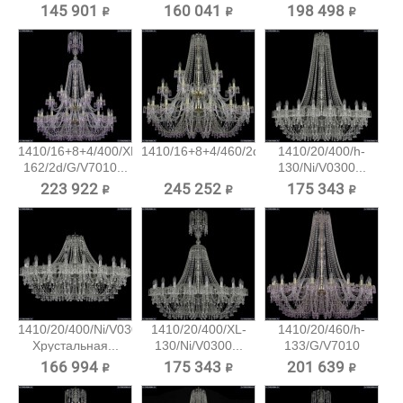
145 901 ₽
160 041 ₽
198 498 ₽
1410/16+8+4/400/XL-
1410/16+8+4/460/2d/G/V7010...
1410/20/400/h-
162/2d/G/V7010...
130/Ni/V0300...
223 922 ₽
245 252 ₽
175 343 ₽
1410/20/400/Ni/V0300
1410/20/400/XL-
1410/20/460/h-
Хрустальная...
130/Ni/V0300...
133/G/V7010
Хрустальная...
166 994 ₽
175 343 ₽
201 639 ₽