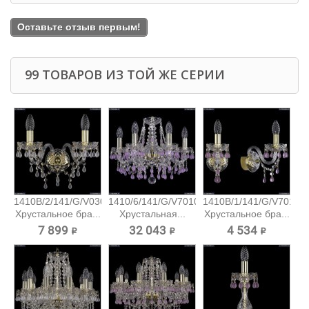
Оставьте отзыв первым!
99 ТОВАРОВ ИЗ ТОЙ ЖЕ СЕРИИ
1410B/2/141/G/V0300
1410/6/141/G/V7010
1410B/1/141/G/V7010
Хрустальное бра...
Хрустальная...
Хрустальное бра...
7 899 ₽
32 043 ₽
4 534 ₽