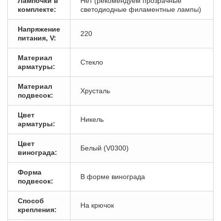
Лампочки в
Нет (рекомендуем прозрачные
комплекте:
светодиодные филаментные лампы)
Напряжение
220
питания, V:
Материал
Стекло
арматуры:
Материал
Хрусталь
подвесок:
Цвет
Никель
арматуры:
Цвет
Белый (V0300)
винограда:
Форма
В форме винограда
подвесок:
Способ
На крючок
крепления: