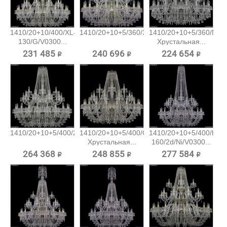
1410/20+10/400/XL-
1410/20+10+5/360/3d/G/V7010...
1410/20+10+5/360/Ni/V
130/G/V0300...
Хрустальная...
231 485 ₽
240 696 ₽
224 654 ₽
1410/20+10+5/400/2d/Ni/V0300...
1410/20+10+5/400/G/V0300
1410/20+10+5/400/h-
Хрустальная...
160/2d/Ni/V0300...
264 368 ₽
248 855 ₽
277 584 ₽