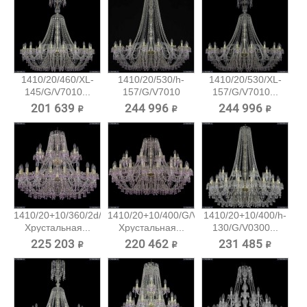
1410/20/460/XL-
1410/20/530/h-
1410/20/530/XL-
145/G/V7010...
157/G/V7010
157/G/V7010...
Хрустальная...
201 639 ₽
244 996 ₽
244 996 ₽
1410/20+10/360/2d/G/V7010
1410/20+10/400/G/V7010
1410/20+10/400/h-
Хрустальная...
Хрустальная...
130/G/V0300...
225 203 ₽
220 462 ₽
231 485 ₽