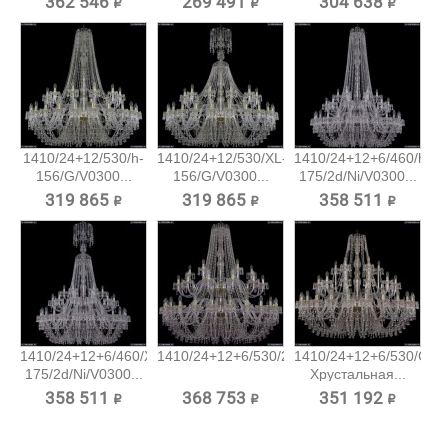
362 546 ₽
269 491 ₽
304 638 ₽
1410/24+12/530/h-
1410/24+12/530/XL-
1410/24+12+6/460/h-
156/G/V0300...
156/G/V0300...
175/2d/Ni/V0300...
319 865 ₽
319 865 ₽
358 511 ₽
1410/24+12+6/460/XL-
1410/24+12+6/530/2d/G/V7010...
1410/24+12+6/530/G/V
175/2d/Ni/V0300...
Хрустальная...
358 511 ₽
368 753 ₽
351 192 ₽