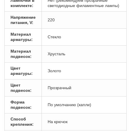
Лампочки в
Нет (рекомендуем прозрачные
комплекте:
светодиодные филаментные лампы)
Напряжение
220
питания, V:
Материал
Стекло
арматуры:
Материал
Хрусталь
подвесок:
Цвет
Золото
арматуры:
Цвет
Прозрачный
подвесок:
Форма
По умолчанию (капли)
подвесок:
Способ
На крючок
крепления: