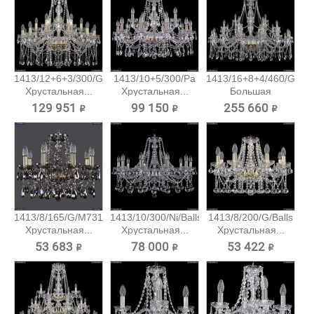
1413/12+6+3/300/G
1413/10+5/300/Pa
1413/16+8+4/460/G
Хрустальная...
Хрустальная...
Большая
хрустальная...
129 951 ₽
99 150 ₽
255 660 ₽
1413/8/165/G/M731
1413/10/300/Ni/Balls
1413/8/200/G/Balls
Хрустальная...
Хрустальная...
Хрустальная...
53 683 ₽
78 000 ₽
53 422 ₽