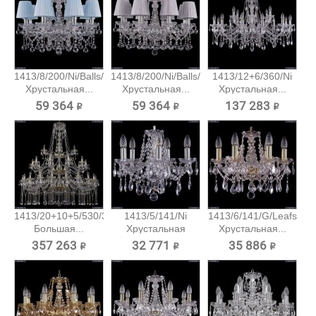
1413/8/200/Ni/Balls/SH4
1413/8/200/Ni/Balls/SH6
1413/12+6/360/Ni
Хрустальная...
Хрустальная...
Хрустальная...
59 364 ₽
59 364 ₽
137 283 ₽
1413/20+10+5/530/3d/G
1413/5/141/Ni
1413/6/141/G/Leafs
Большая...
Хрустальная
Хрустальная...
подвесная...
357 263 ₽
32 771 ₽
35 886 ₽