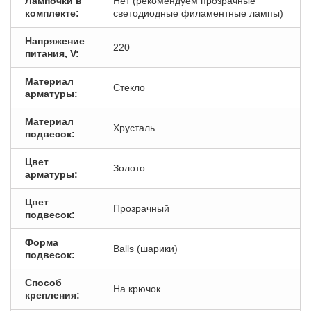
Лампочки в
Нет (рекомендуем прозрачные
комплекте:
светодиодные филаментные лампы)
Напряжение
220
питания, V:
Материал
Стекло
арматуры:
Материал
Хрусталь
подвесок:
Цвет
Золото
арматуры:
Цвет
Прозрачный
подвесок:
Форма
Balls (шарики)
подвесок:
Способ
На крючок
крепления: