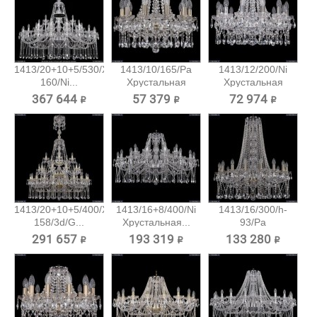
1413/20+10+5/530/XL-
1413/10/165/Pa
1413/12/200/Ni
160/Ni...
Хрустальная
Хрустальная
подвесная...
подвесная...
367 644 ₽
57 379 ₽
72 974 ₽
1413/20+10+5/400/XL-
1413/16+8/400/Ni
1413/16/300/h-
158/3d/G...
Хрустальная...
93/Pa
Хрустальная...
291 657 ₽
193 319 ₽
133 280 ₽