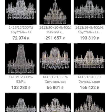
1413/12/200/Ni
1413/20+10+5/400/XL-
1413/16+8/400/Ni
Хрустальная
158/3d/G...
Хрустальная...
подвесная...
72 974 ₽
291 657 ₽
193 319 ₽
1413/16/300/h-
1413/12/165/Pa
1413/18/400/G
93/Pa
Хрустальная
Хрустальная
Хрустальная...
подвесная...
подвесная...
133 280 ₽
66 801 ₽
166 422 ₽