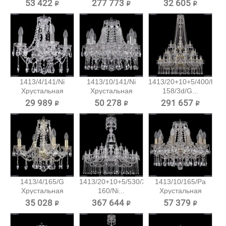
подвесная...
53 422 ₽
277 773 ₽
32 605 ₽
1413/4/141/Ni
1413/10/141/Ni
1413/20+10+5/400/h-
Хрустальная
Хрустальная
158/3d/G...
подвесная...
подвесная...
29 989 ₽
50 278 ₽
291 657 ₽
1413/4/165/G
1413/20+10+5/530/XL-
1413/10/165/Pa
Хрустальная
160/Ni...
Хрустальная
подвесная...
подвесная...
35 028 ₽
367 644 ₽
57 379 ₽