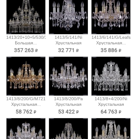
1413/20+10+5/530/3d/G
1413/5/141/Ni
1413/6/141/G/Leafs
Большая...
Хрустальная
Хрустальная...
подвесная...
357 263 ₽
32 771 ₽
35 886 ₽
1413/8/200/G/M721
1413/8/200/Pa
1413/8+4/200/Ni
Хрустальная...
Хрустальная
Хрустальная
подвесная...
подвесная...
58 762 ₽
53 422 ₽
64 763 ₽