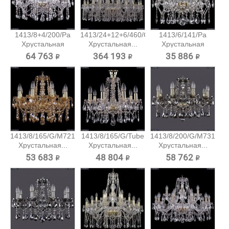
1413/8+4/200/Pa
1413/24+12+6/460/G
1413/6/141/Pa
Хрустальная
Хрустальная...
Хрустальная
подвесная...
подвесная...
64 763 ₽
364 193 ₽
35 886 ₽
1413/8/165/G/M721
1413/8/165/G/Tube
1413/8/200/G/M731
Хрустальная...
Хрустальная...
Хрустальная...
53 683 ₽
48 804 ₽
58 762 ₽