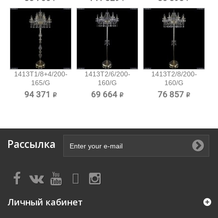
торшер...
1413T1/8+4/200-
1413T2/6/200-
1413T2/8/200-
165/G
160/G
160/G
Хрустальный...
Хрустальный
Хрустальный
94 371 ₽
69 664 ₽
76 857 ₽
торшер...
торшер...
Рассылка
Личный кабинет