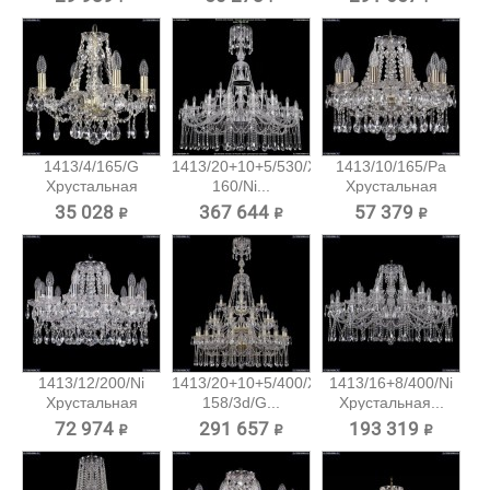
1413/4/165/G
1413/20+10+5/530/XL-
1413/10/165/Pa
Хрустальная
160/Ni...
Хрустальная
подвесная...
подвесная...
35 028 ₽
367 644 ₽
57 379 ₽
1413/12/200/Ni
1413/20+10+5/400/XL-
1413/16+8/400/Ni
Хрустальная
158/3d/G...
Хрустальная...
подвесная...
72 974 ₽
291 657 ₽
193 319 ₽