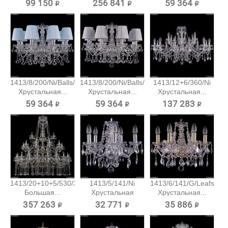
99 150 ₽
256 841 ₽
59 364 ₽
1413/8/200/Ni/Balls/SH4
1413/8/200/Ni/Balls/SH6
1413/12+6/360/Ni
Хрустальная...
Хрустальная...
Хрустальная...
59 364 ₽
59 364 ₽
137 283 ₽
1413/20+10+5/530/3d/G
1413/5/141/Ni
1413/6/141/G/Leafs
Большая...
Хрустальная
Хрустальная...
подвесная...
357 263 ₽
32 771 ₽
35 886 ₽