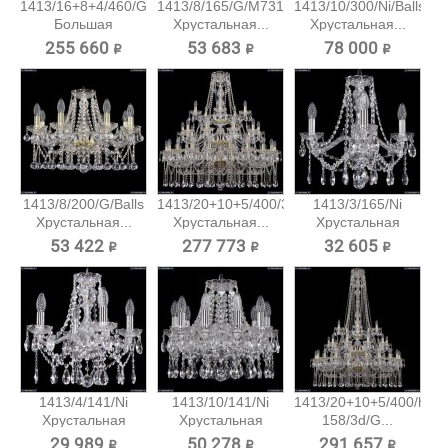
1413/16+8+4/460/G
1413/8/165/G/M731
1413/10/300/Ni/Balls
Большая
Хрустальная...
Хрустальная...
хрустальная...
255 660 ₽
53 683 ₽
78 000 ₽
1413/8/200/G/Balls
1413/20+10+5/400/3d/G
1413/3/165/Ni
Хрустальная...
Хрустальная...
Хрустальная
подвесная...
53 422 ₽
277 773 ₽
32 605 ₽
1413/4/141/Ni
1413/10/141/Ni
1413/20+10+5/400/h-
Хрустальная
Хрустальная
158/3d/G...
подвесная...
подвесная...
29 989 ₽
50 278 ₽
291 657 ₽