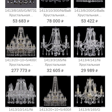
1413/8/165/G/M731
1413/10/300/Ni/Balls
1413/8/200/G/Balls
Хрустальная...
Хрустальная...
Хрустальная...
53 683 ₽
78 000 ₽
53 422 ₽
1413/20+10+5/400/3d/G
1413/3/165/Ni
1413/4/141/Ni
Хрустальная...
Хрустальная
Хрустальная
подвесная...
подвесная...
277 773 ₽
32 605 ₽
29 989 ₽
1413/10/141/Ni
1413/20+10+5/400/h-
1413/4/165/G