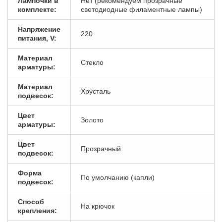
Лампочки в
Нет (рекомендуем прозрачные
комплекте:
светодиодные филаментные лампы)
Напряжение
220
питания, V:
Материал
Стекло
арматуры:
Материал
Хрусталь
подвесок:
Цвет
Золото
арматуры:
Цвет
Прозрачный
подвесок:
Форма
По умолчанию (капли)
подвесок:
Способ
На крючок
крепления: