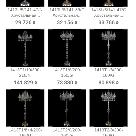
1413L/5/141-47/Ni
1413L/6/141-39/G
1413L/6/141-47/G
Хрустальная...
Хрустальная...
Хрустальная...
29 726 ₽
32 156 ₽
33 766 ₽
1413T1/10/300-
1413T1/6/200-
1413T1/8/200-
210/Ni
160/G
160/G
Хрустальный...
Хрустальный
Хрустальный
141 829 ₽
73 330 ₽
80 898 ₽
торшер...
торшер...
1413T1/8+4/200-
1413T2/6/200-
1413T2/8/200-
165/G
160/G
160/G