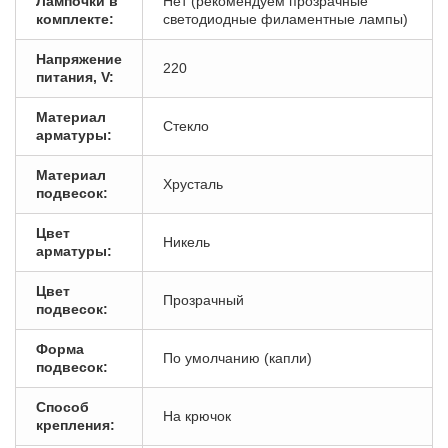
Лампочки в
Нет (рекомендуем прозрачные
комплекте:
светодиодные филаментные лампы)
Напряжение
220
питания, V:
Материал
Стекло
арматуры:
Материал
Хрусталь
подвесок:
Цвет
Никель
арматуры:
Цвет
Прозрачный
подвесок:
Форма
По умолчанию (капли)
подвесок:
Способ
На крючок
крепления: