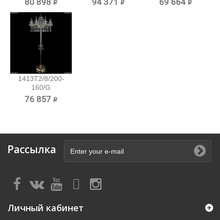
80 898 ₽
94 371 ₽
69 664 ₽
торшер...
торшер...
1413T2/8/200-
160/G
Хрустальный
76 857 ₽
торшер...
Рассылка
Личный кабинет