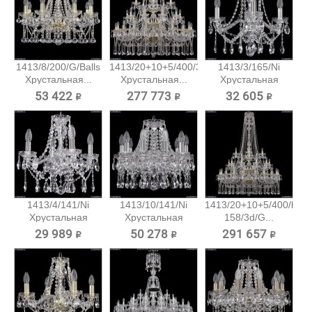
1413/8/200/G/Balls
1413/20+10+5/400/3d/G
1413/3/165/Ni
Хрустальная...
Хрустальная...
Хрустальная
подвесная...
53 422 ₽
277 773 ₽
32 605 ₽
1413/4/141/Ni
1413/10/141/Ni
1413/20+10+5/400/h-
Хрустальная
Хрустальная
158/3d/G...
подвесная...
подвесная...
29 989 ₽
50 278 ₽
291 657 ₽