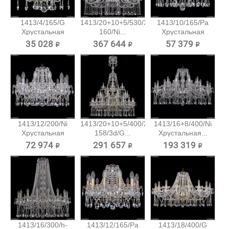
1413/4/165/G
1413/20+10+5/530/XL-
1413/10/165/Pa
Хрустальная
160/Ni...
Хрустальная
подвесная...
подвесная...
35 028 ₽
367 644 ₽
57 379 ₽
1413/12/200/Ni
1413/20+10+5/400/XL-
1413/16+8/400/Ni
Хрустальная
158/3d/G...
Хрустальная...
подвесная...
72 974 ₽
291 657 ₽
193 319 ₽
1413/16/300/h-
1413/12/165/Pa
1413/18/400/G