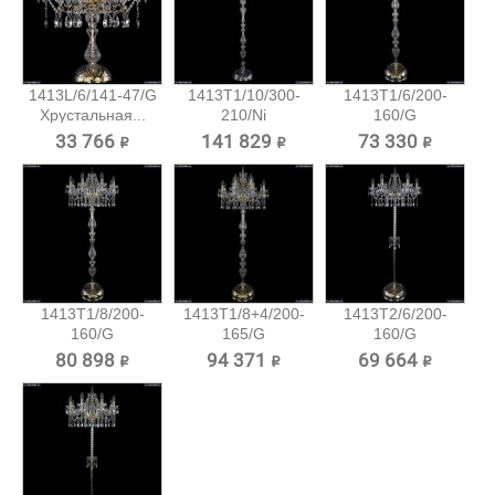
1413L/6/141-47/G
1413T1/10/300-
1413T1/6/200-
Хрустальная...
210/Ni
160/G
Хрустальный...
Хрустальный
33 766 ₽
141 829 ₽
73 330 ₽
торшер...
1413T1/8/200-
1413T1/8+4/200-
1413T2/6/200-
160/G
165/G
160/G
Хрустальный
Хрустальный...
Хрустальный
80 898 ₽
94 371 ₽
69 664 ₽
торшер...
торшер...