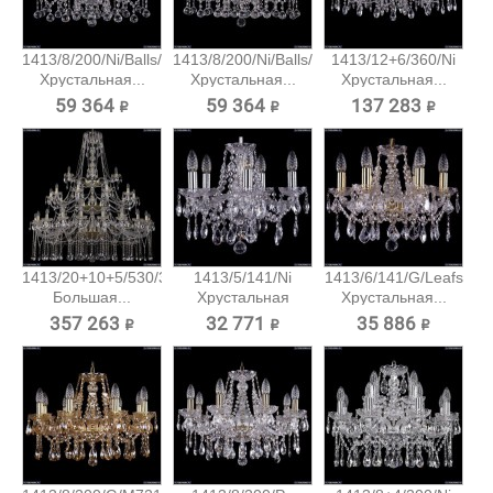
1413/8/200/Ni/Balls/SH4
1413/8/200/Ni/Balls/SH6
1413/12+6/360/Ni
Хрустальная...
Хрустальная...
Хрустальная...
59 364 ₽
59 364 ₽
137 283 ₽
1413/20+10+5/530/3d/G
1413/5/141/Ni
1413/6/141/G/Leafs
Большая...
Хрустальная
Хрустальная...
подвесная...
357 263 ₽
32 771 ₽
35 886 ₽