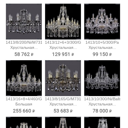
1413/8/200/Ni/M731
1413/12+6+3/300/G
1413/10+5/300/Pa
Хрустальная...
Хрустальная...
Хрустальная...
58 762 ₽
129 951 ₽
99 150 ₽
1413/16+8+4/460/G
1413/8/165/G/M731
1413/10/300/Ni/Balls
Большая
Хрустальная...
Хрустальная...
хрустальная...
255 660 ₽
53 683 ₽
78 000 ₽