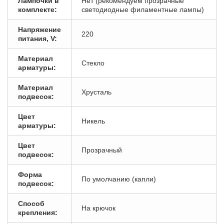
Лампочки в
Нет (рекомендуем прозрачные
комплекте:
светодиодные филаментные лампы)
Напряжение
220
питания, V:
Материал
Стекло
арматуры:
Материал
Хрусталь
подвесок:
Цвет
Никель
арматуры:
Цвет
Прозрачный
подвесок:
Форма
По умолчанию (капли)
подвесок:
Способ
На крючок
крепления: